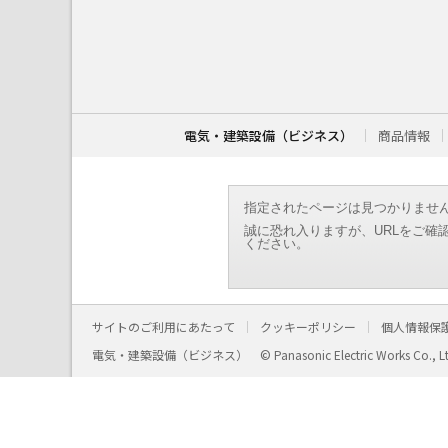
こ
こ
か
ら
本
文
で
す
電気・建築設備（ビジネス）
商品情報
。
指定されたページは見つかりませ
誠に恐れ入りますが、URLをご確
ください。
サイトのご利用にあたって
クッキーポリシー
個人情報保
電気・建築設備（ビジネス）
© Panasonic Electric Works Co., L