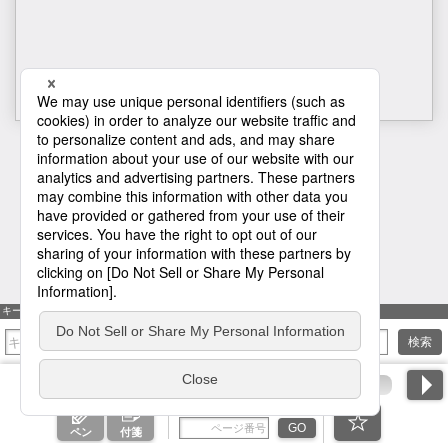
H1
キーワード検索
検索
ページ番号を入力
GO
ペン
付箋