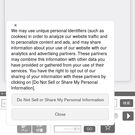
H1
キーワード検索
検索
ページ番号を入力
GO
ペン
付箋