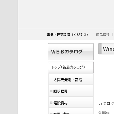
こ
こ
か
ら
本
文
で
す
電気・建築設備（ビジネス）
商品情報
。
Wi
カタロ
分類毎に