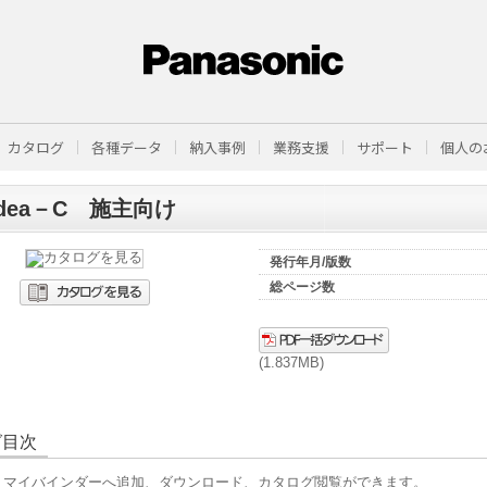
カタログ
各種データ
納入事例
業務支援
サポート
個人の
ndea－C 施主向け
発行年月/版数
総ページ数
(1.837MB)
グ目次
、マイバインダーへ追加、ダウンロード、カタログ閲覧ができます。