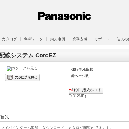
カタログ
各種データ
納入事例
業務支援
サポート
個人の
配線システム CordEZ
発行年月/版数
総ページ数
(9.012MB)
グ目次
、マイバインダーへ追加、ダウンロード、カタログ閲覧ができます。