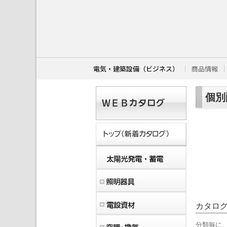
こ
こ
か
ら
本
文
で
す
電気・建築設備（ビジネス）
商品情報
。
個別
カタロ
分類毎に