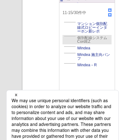
11
-
15
/
30
件中
マンション個別配
線式ロビーインタ
ーホン新レポ
個別配線システム
CordEZ
Windea
Windea 施主向パン
フ
Windea－R