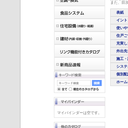
また、目
表紙
イント
使いや
住戸ご
充実し
外出先
施工・
システ
個別配
ホーム
マイバインダーは空です。