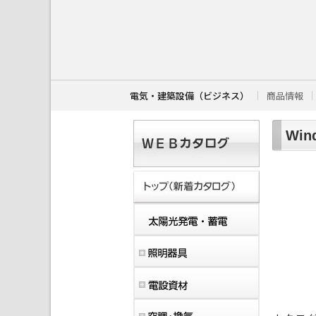
こ
こ
か
ら
本
文
で
す
電気・建築設備（ビジネス）
商品情報
。
Win