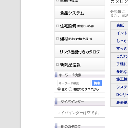
カタロ
分類毎に
また、目
表紙
イント
しっか
すっき
こだわ
手軽に
多彩な
施工性
システ
Dシリ
裏表紙
マイバインダーは空です。