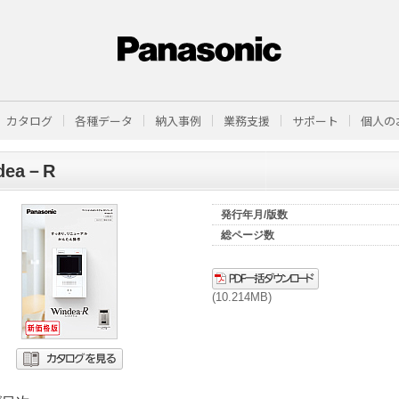
カタログ
各種データ
納入事例
業務支援
サポート
個人の
dea－R
発行年月/版数
総ページ数
(10.214MB)