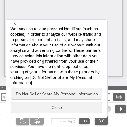
H1
キーワード検索
検索
ページ番号を入力
GO
ペン
付箋