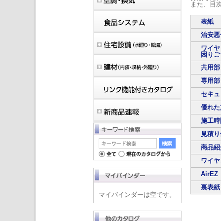
また、目
表紙
治安悪
ワイヤ
困りご
共用部
専用部
セキュ
優れた
施工時
見積り
商品紹
ワイヤ
Air
裏表紙
マイバインダーは空です。