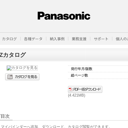
カタログ
各種データ
納入事例
業務支援
サポート
個人の
rEZカタログ
発行年月/版数
総ページ数
(4.421MB)
グ目次
、マイバインダーへ追加、ダウンロード、カタログ閲覧ができます。