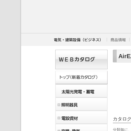
こ
こ
か
ら
本
文
で
す
電気・建築設備（ビジネス）
商品情報
。
Ai
カタロ
分類毎に