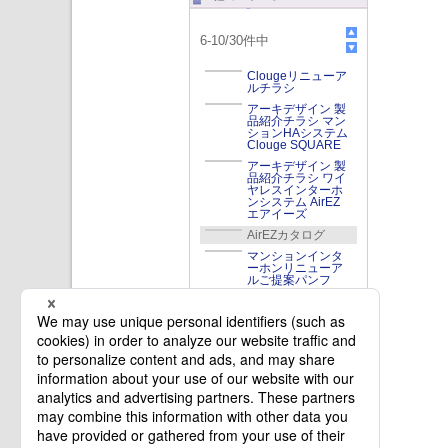
6
-
10
/
30
件中
Clougeリニューア
ルチラシ
アーキデザイン 製
品紹介チラシ マン
ションHAシステム
Clouge SQUARE
アーキデザイン 製
品紹介チラシ ワイ
ヤレスインターホ
ンシステム AirEZ
エアイーズ
AirEZカタログ
マンションインタ
ーホンリニューア
ルご提案パンフ