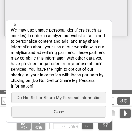
H1
キーワード検索
検索
ページ番号を入力
GO
ペン
付箋