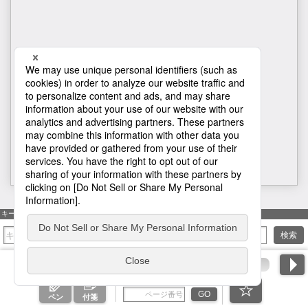
表紙
キーワード検索
検索
ページ番号を入力
GO
ペン
付箋