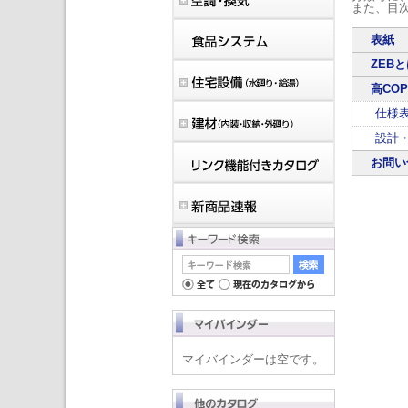
また、目
表紙
ZEB
高CO
仕様
設計
お問い
マイバインダーは空です。