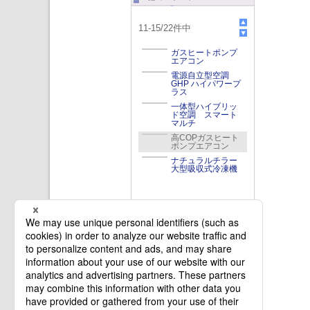
11
-
15
/
22
件中
ガスヒートポンプ
エアコン
電源自立型空調
GHP ハイパワープ
ラス
一体型ハイブリッ
ド空調 スマート
マルチ
高COPガスヒート
ポンプエアコン
ナチュラルチラー
大型吸収式冷凍機