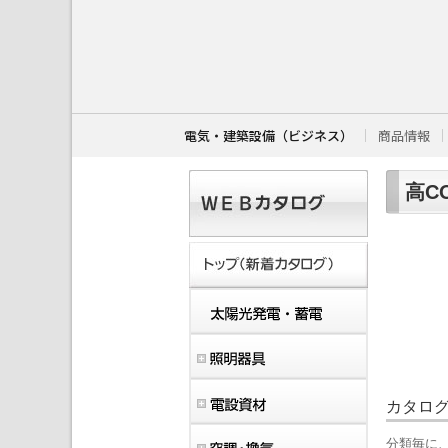
こ
こ
か
ら
本
文
で
す
電気・建築設備（ビジネス）
商品情報
。
高C
カタロ
分類毎に