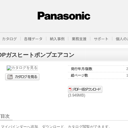
カタログ
各種データ
納入事例
業務支援
サポート
個人の
OPガスヒートポンプエアコン
発行年月/版数
総ページ数
(3.949MB)
グ目次
、マイバインダーへ追加、ダウンロード、カタログ閲覧ができます。