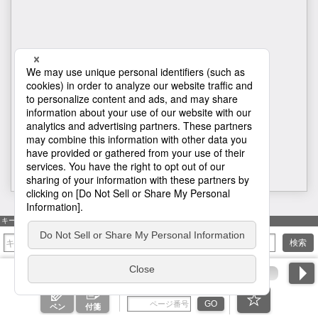
表紙
キーワード検索
検索
ページ番号を入力
GO
ペン
付箋