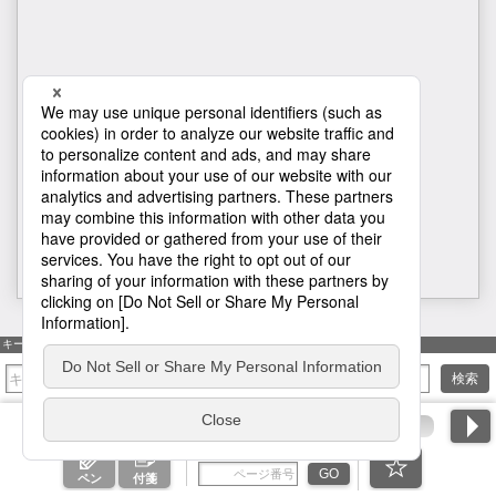
H1
キーワード検索
検索
ページ番号を入力
GO
ペン
付箋