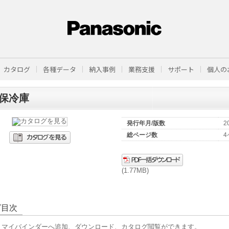
カタログ
各種データ
納入事例
業務支援
サポート
個人の
保冷庫
発行年月/版数
2
総ページ数
4
(1.77MB)
グ目次
、マイバインダーへ追加、ダウンロード、カタログ閲覧ができます。