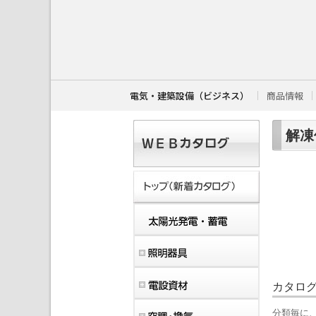
こ
こ
か
ら
本
文
で
す
電気・建築設備（ビジネス）
商品情報
。
解凍
カタロ
分類毎に