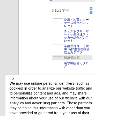
6
-
10
/
17
件中
冷凍・冷蔵ショー
ケース総合パンフ
レット
チェストフリーザ
ー・小型冷凍スト
ッカー総合パンフ
レット
業務用冷凍・冷蔵
庫 高鮮度管理機器
総合カタログ
解凍保冷庫
製氷機総合カタロ
グ