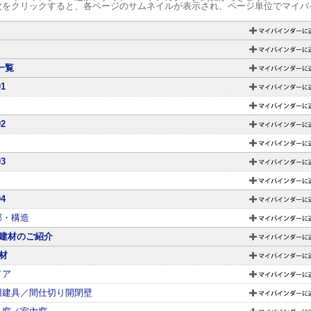
次をクリックすると、各ページのサムネイルが表示され、ページ単位でマイバ
一覧
1
2
3
4
部・構造
建材のご紹介
材
ドア
用建具／間仕切り開閉壁