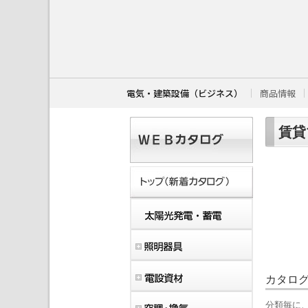
こ
こ
か
ら
本
文
で
す
電気・建築設備（ビジネス）
商品情報
。
賃貸
カタロ
分類毎に