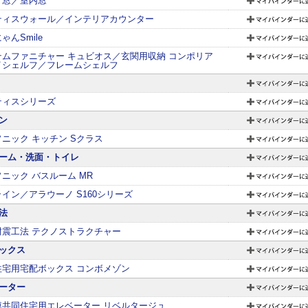
り窓／室内窓
ティスウォール／インテリアカウンター
ゃんSmile
テムファニチャー キュビオス／玄関用収納 コンポリア
イシェルフ／フレームシェルフ
ティスシリーズ
ン
ニック キッチン Sクラス
ーム・洗面・トイレ
ニック バスルーム MR
イン／アラウーノ S160シリーズ
法
耐震工法 テクノストラクチャー
ックス
住宅用宅配ボックス コンボメゾン
ーター
模共同住宅用エレベーター リベルタージュ