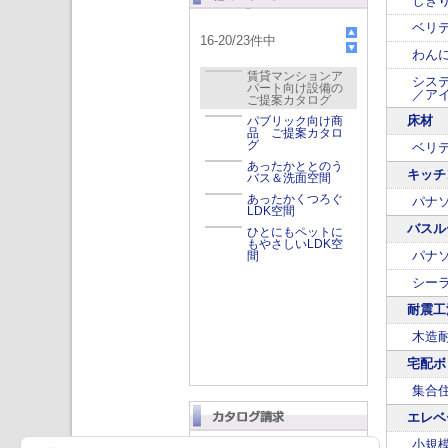
しき
ベリ
16
-
20
/
23
件中
わんに
賃貸マンションア
シス
パート向け設備の
／ア
ご提案カタログ
床材
パブリック向け商
品 ご提案カタロ
グ
ベリ
あったかととのう
キッチ
バス＆洗面空間
あったかくつろぐ
パナソ
LDK空間
バスル
ひとにもペットに
もやさしいLDK空
パナソ
間
シーラ
耐震工
木造
宅配ボ
集合
エレベ
小規