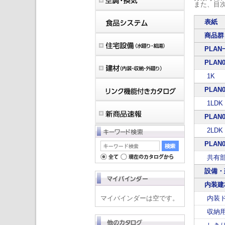
また、目
表紙
商品群
PLAN
PLAN0
1K
PLAN0
1LDK
PLAN0
2LDK
PLAN0
共有
設備・
内装建
マイバインダーは空です。
内装
収納