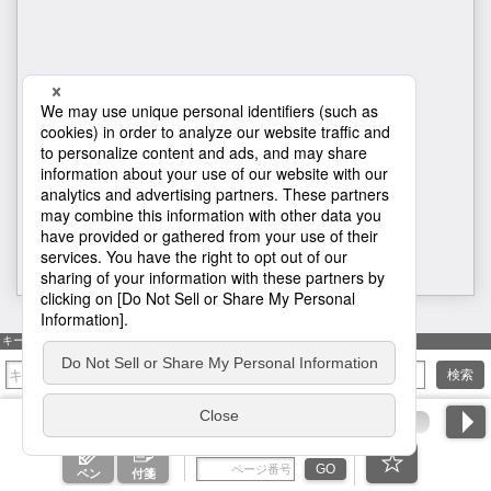
H1
キーワード検索
検索
ページ番号を入力
GO
ペン
付箋