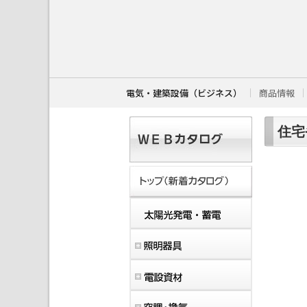
こ
こ
か
ら
本
文
で
す
電気・建築設備（ビジネス）
商品情報
。
住宅