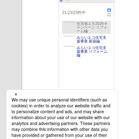
21
-
23
/
23
件中
住宅省エネ2026キ
ャンペーン リフォ
ーム編
みらいエコ住宅支
援事業 新築編
みらいエコ住宅支
援事業 リフォーム
編