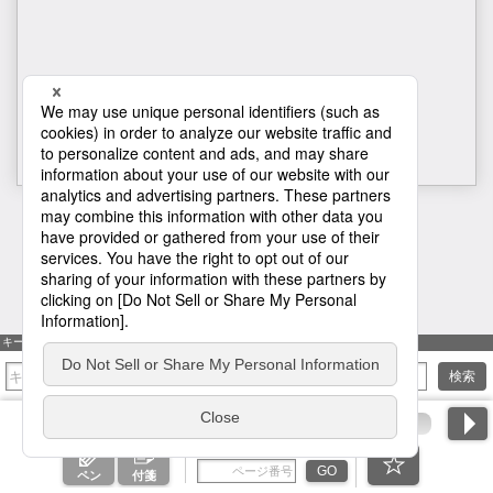
H1
キーワード検索
検索
ページ番号を入力
GO
ペン
付箋