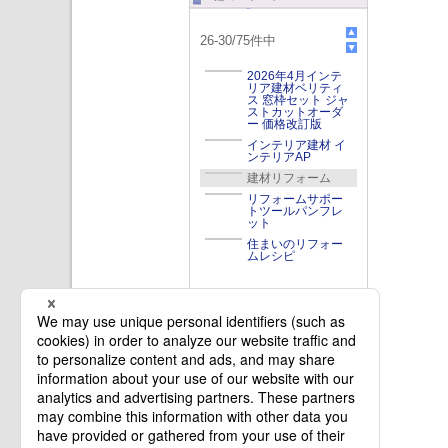
26
-
30
/
75
件中
2026年4月インテ
リア建材ベリティ
ス 窓枠セット ジャ
ストカットオーダ
ー 価格改訂版
インテリア建材 イ
ンテリアAP
建材リフォーム
リフォームサポー
トツールパンフレ
ット
住まいのリフォー
ムレシピ