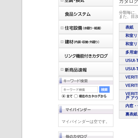
カタロ
分類毎に
また、目
表紙
和室リ
和室リ
多用途
USU
USU
VERI
VERI
VER
戸 ア
内窓・
裏表紙
マイバインダーは空です。