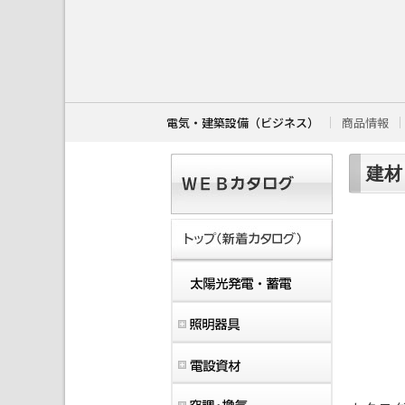
こ
こ
か
ら
本
文
で
す
電気・建築設備（ビジネス）
商品情報
。
建材