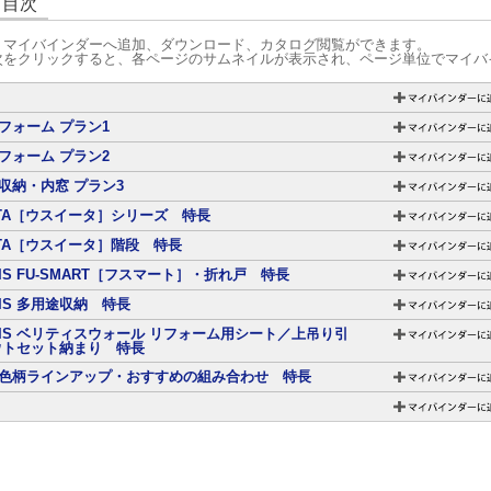
グ目次
、マイバインダーへ追加、ダウンロード、カタログ閲覧ができます。
次をクリックすると、各ページのサムネイルが表示され、ページ単位でマイバ
フォーム プラン1
フォーム プラン2
収納・内窓 プラン3
I-TA［ウスイータ］シリーズ 特長
I-TA［ウスイータ］階段 特長
TIS FU-SMART［フスマート］・折れ戸 特長
TIS 多用途収納 特長
ITIS ベリティスウォール リフォーム用シート／上吊り引
ウトセット納まり 特長
色柄ラインアップ・おすすめの組み合わせ 特長