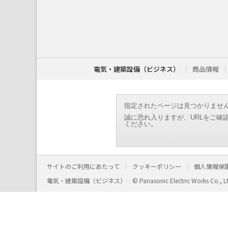
こ
こ
か
ら
本
文
で
す
電気・建築設備（ビジネス）
商品情報
。
指定されたページは見つかりませ
誠に恐れ入りますが、URLをご確
ください。
サイトのご利用にあたって
クッキーポリシー
個人情報保
電気・建築設備（ビジネス）
© Panasonic Electric Works Co., L