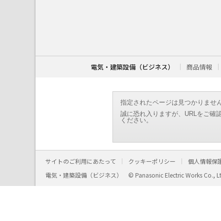
こ
こ
か
ら
本
文
で
す
電気・建築設備（ビジネス）
商品情報
。
指定されたページは見つかりませ
誠に恐れ入りますが、URLをご確
ください。
サイトのご利用にあたって
クッキーポリシー
個人情報保
電気・建築設備（ビジネス）
© Panasonic Electric Works Co., L