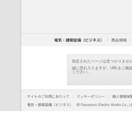
こ
こ
か
ら
本
文
で
す
電気・建築設備（ビジネス）
商品情報
。
指定されたページは見つかりませ
誠に恐れ入りますが、URLをご確
ください。
サイトのご利用にあたって
クッキーポリシー
個人情報保
電気・建築設備（ビジネス）
© Panasonic Electric Works Co., L