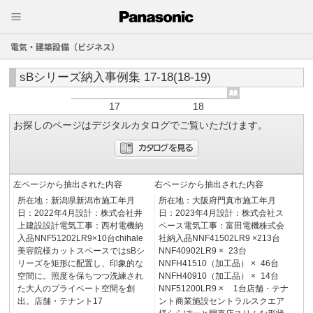
電気・建築設備（ビジネス）
sBシリーズ納入事例集 17-18(18-19)
17
18
お探しのページはデジタルカタログでご覧いただけます。
左ページから抽出された内容
右ページから抽出された内容
所在地：新潟県新潟市施工年月
所在地：大阪府門真市施工年月
日：2022年4月設計：株式会社井
日：2023年4月設計：株式会社ス
上建設設計電気工事：西村電機納
ペース電気工事：富田電機株式会
入品NNF51202LR9×10台chihale
社納入品NNF41502LR9 ×213台
美容院様カットスペースではsBシ
NNF40902LR9 × 23台
リーズを矩形に配置し、印象的な
NNFH41510（加工品） × 46台
空間に。照度を保ちつつ洗練され
NNFH40910（加工品） × 14台
た大人のプライベート空間を創
NNF51200LR9 × 1台店舗・テナ
出。店舗・テナント17
ント商業施設セントラルスクエア