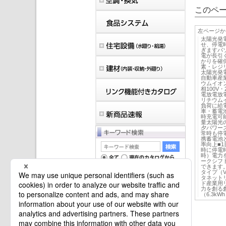
このペー
左ページか
太陽光発
せ、停電
ぎますパ
電が長引
かりを確
素・レジ
太陽光発
自動車産
ウムイオ
相100V
電放電放
リチウム
負荷に給電
車・蓄電
時充電可
量太陽光
夕パワー
常時も停
携蓄電池
率向上■
時に停電時
時）電力
ークシフ
できます
タイプ（
タネット
ド産業用
力を創る
（6.3k
マイバインダーは空です。