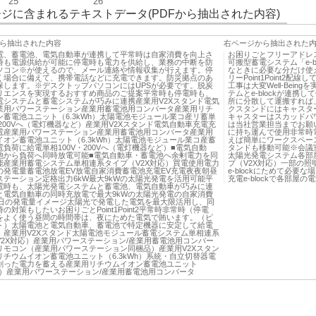
25
26
ジに含まれるテキストデータ(PDFから抽出された内容)
ら抽出された内容
右ページから抽出された
電、蓄電池、電気自動車が連携して平常時は自家消費を向上さ
お困りごとフリーアドレ
時も電源供給が可能に停電時も電力を供給し、業務の中断を防
可搬型蓄電システム「e-
ソコン※が使えるので、メール連絡や情報収集が行えます。停
なときに必要な分だけ使
く場合に備えて、携帯電話などに充電できます。防災拠点のあ
リーPoint1Point
保します。※デスクトップパソコンにはUPSが必要です。脱炭
工事は大変Well-Bei
リエンスを実現するおすすめ商品のご提案平常時も停電時も、
テムとe-blockが連携し
電システムと蓄電システムが巧みに連携産業用V2Xスタンド電気
所に分散して運搬すれば
業用パワーステーション産業用蓄電池用コンバータ産業用リチ
クスタンドにはキャスタ
ン蓄電池ユニット（6.3kWh）太陽電池モジュール業コ産リ蓄単
キャスターはスカッドパ
・200Vへ（電灯機器など）産業用V2Xスタンド電気自動車充電充
は当社営業担当までお願
電産業用パワーステーション産業用蓄電池用コンバータ産業用
に持ち運んで使用非常時電
イオン蓄電池ユニット（6.3kWh）太陽電池モジュール業コ産蓄
えば簡単にワークスペー
負荷に給電単相100V・200Vへ（電灯機器など）■電気自動
タンドも移動可能※会議室
池から負荷へ同時放電可能■電気自動車・蓄電池へ余剰電力を同
太陽光発電システム各部
能産業用蓄電システム単相連系タイプ（V2X対応）買電使用電力
プ（V2X対応）一部の照明
の発電量蓄電池放電EV放電自家消費蓄電池充電EV充電夜夜朝昼
e-blockにためて必
ステーション定格出力6kW最大9kWの太陽光発電を活用可能平
充電e-blockで各部屋の
電時も、太陽光発電システムと蓄電池、電気自動車が巧みに連
と電気自動車の同時充放電で最大9kWの太陽光発電の自家消費
1日の発電量イメージ太陽光で発電した電気を最大限活用し、同
の対策もしたいお困りごとPoint1Point2平常時非常時（停電
をよく使う昼間の時間帯は、夜にためた電気で賄います。（ピ
ト）太陽電池と電気自動車、蓄電池で特定機器に安定して給電
。産業用V2Xスタンド太陽電池モジュール蓄電システム単相連系
V2X対応）産業用パワーステーション/産業用蓄電池用コンバー
リモコン（産業用パワーステーション同梱品）産業用V2Xスタン
リチウムイオン蓄電池ユニット（6.3kWh）系統・自立切替器電
創った電力を蓄える産業用リチウムイオン蓄電池ユニット
Wh）産業用パワーステーション/産業用蓄電池用コンバータ