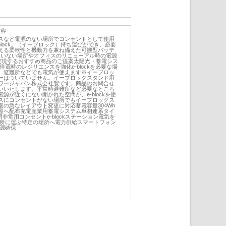
内容
スなど電源のない場所でコンセントとして使用
block」（イーブロック）持ち運びができ、必要
える柔軟性と機動力を兼ね備えた可搬型バッテ
2配線していない場所やオフィスのリニューアル時の電源
ngを実現するおすすめ商品のご提案太陽光・蓄電シス
て停電時のレジリエンスを強化e-blockを必要な場
、避難所などでも電気が使えます※イーブロッ
ーはついていません。イーブロックスタンド用
ワージャパン株式会社製です。商品のお問合せ
いいたします。平常時避難所など必要なところ
源が近くにない開かれた空間が、e-blockを使
スにコンセントがない場所でもイーブロックス
の急なレイアウト変更に対応蓄電容量304Wh
屋へ配布充電産業用蓄電システム単相連系タイ
非常用コンセントe-blockステーション電気を
要な場所に運ぶ特定の場所へ電力供給スマートフォン
電源確保