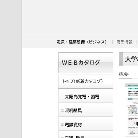
こ
こ
か
ら
本
文
で
す
電気・建築設備（ビジネス）
商品情報
。
大学
概要