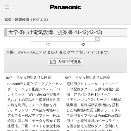
電気・建築設備（ビジネス）
大学様向け電気設備ご提案書 41-42(42-43)
41
42
お探しのページはデジタルカタログでご覧いただけます。
左ページから抽出された内容
右ページから抽出された内容
nessum™対応PLCアダプターアン
照明用ダクトレール「イージーア
ダーカーペット配線システム「パ
ップ配線ダクト」自動火災報知設
ナトラック」Well-Beingを実現す
備「アドバンスP-1シリーズ」・
るおすすめ商品のご提案既存の電
「アドバンスP-2シリーズ」自動試
力線を利用してデータ通信を行
験機能・発報場所表示機能を搭載
い、ネットワーク構築が可能PLC
した高機能P型受信機フラットタイ
アダプターPLCアダプター（PoE
プ深型タイプPoint1Point2Point3お
給電）電力線にデータを載せて高
困りごと既設器具のベースライト
速通信。工期・コストも削減中継
を置き換えて配線ダクト空間にリ