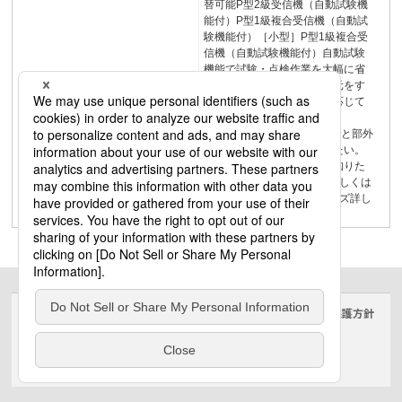
替可能P型2級受信機（自動試験機
能付）P型1級複合受信機（自動試
験機能付）［小型］P型1級複合受
信機（自動試験機能付）自動試験
機能で試験・点検作業を大幅に省
力化発報場所表示機能で火元をす
ぐに特定予算や設備状況に応じて
柔軟にリニューアル可能
Point1Point2Point3お困りごと部外
者の立ち入りを最小限にしたい。
火災時に発報場所をすぐに知りた
いアドバンスP-1シリーズ詳しくは
こちらアドバンスP-2シリーズ詳し
くはこちら
サイトのご利用にあたって
クッキーポリシー
個人情報保護方針
電気・建築設備（ビジネス）
© Panasonic Electric Works Co., Ltd.