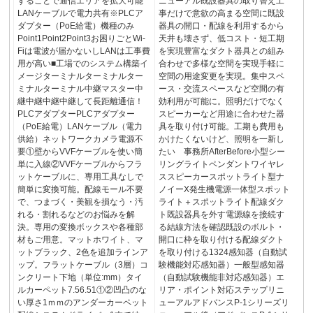
することで通信エリアを拡大可能
ニューアル既設器具の取り替え工
LANケーブルで電力共有※PLCア
事だけで意欲の高まる空間に既設
ダプター（PoE給電）機種のみ
器具の開口・配線を利用するから
Point1Point2Point3お困りごとWi-
天井も壊さず、低コスト・短工期
Fiは電波が届かないしLANは工事費
を実現豊富なダクト器具との組み
用が高い■工場でのシステム構築イ
合わせで多様な空間を実現手軽に
メージターミナルターミナルター
空間の用途変更を実現。集中スペ
ミナルターミナル中継マスター中
ース・交流スペースなど空間の有
継中継中継中継して長距離通信！
効利用が可能に。照明だけでなく
PLCアダプターPLCアダプター
スピーカーなど用途に合わせた器
（PoE給電）LANケーブル（電力
具を取り付け可能。工期も費用も
供給）ネットワークカメラ電源不
かけたくないけど、照明を一新し
要①壁からVVFケーブルを使い簡
たい 事務所AfterBefore小型シー
単に入線②VVFケーブルからフラ
リングライトペンダントワイヤレ
ットケーブルに、専用工具なしで
ススピーカースポットライト型ナ
簡単に変換可能。配線モール不要
ノイーX発生機電源一体型スポット
で、つまづく・美観を損なう・汚
ライト＋スポットライト配線ダク
れる・割れるなどのお悩みを解
ト既設器具を外す電源線を接続す
決。専用の変換ボックスや各種部
る結線方法を確認既設のボルト・
材もご用意。マットホワイト、マ
開口に枠を取り付ける配線ダクト
ットブラック、2色を追加ラインア
を取り付ける1324感知器（自動試
ップ。フラットケーブル（3層）コ
験機能対応感知器）一般型感知器
ンクリート下地（単位:mm）タイ
（自動試験機能非対応感知器）エ
ルカーペット7.56.51①②凹凸のな
リア・ポイント対応ステップリニ
い厚さ1ｍｍのアンダーカーペット
ューアルアドバンスP-1シリーズリ