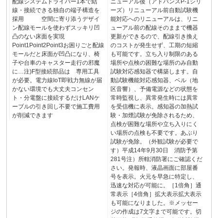
配線システムドライバー1本で結
ニューアル後（アドバンスP-1シリ
線・接続できる独自の端子構造を
ーズ）リニューアル前自動試験機
採用 空間に寄り添うデザイ
能対応へのリニューアルは、リニ
ン配線モールを使わずスッキリ凹
ューアル前の配線そのままで機器
凸のない床面を実現
更新ができるので、配線引き換え
Point1Point2Point3お困りごと配線
のコストが発生せず、工期の短縮
モールだと床面が凹凸になり、椅
も可能です。立ち入り制限のある
子や台車のキャスター走行の邪魔
場所や点検の困難な場所のみ自動
に…注)F型接続部品は 専用工具
試験対応感知器で構築します。自
が必要。電力線IoT即戦力無線が届
動試験機能対応感知器、ベル（地
かない環境でも大丈夫コンセン
区音響）、予備電源などの状態を
ト・分電盤に接続するだけLANケ
常時監視し、異常発生時には異常
ーブルの引き回し不要で施工費用
を受信機に表示。感知器の加熱試
が削減できます
験・加煙試験が免除されるため、
点検が困難な場所や立ち入りにく
い場所の点検も不要です。あぶり
試験が免除。（外観試験が必要で
す）平成14年9月30日 消防予第
281号注）所轄消防署にご確認くだ
さい。発報時、液晶画面に部屋番
号を表示。火元を早急に特定し、
迅速な対応が可能に。［1倍角］通
常表示［4倍角］拡大表示拡大表示
も可能になりました。※メッセー
ジの作成は7文字まで可能です。切