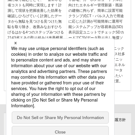
省コストも同時に実現します！計
向けたエネルギー管理新築・既築
測して現状を把握改善した効果を
の建物に拘らず、簡単に設置可能
確認しひろげていく計測したデー
クランプ式CT・パルス入力で用途
タから無駄を見つける見つけた無
に応じた計測が可能簡単に運用可
駄を取り除き、改善みなおすひろ
能システムアップが容易単品(SD)
げるはかる4つのステップみつける
表示設定ユニットでチェックSDカ
2143省エネの取り組みは改善横展
ードでCSVデータ取り出し無償ソ
開計測「はかる」ことから、省エ
フトでグラフ化LAN(遠隔収
ネ循環、始めましょう。
集)PC(自動一括収集)パナソニック
(株) エレクトリックワークス社多
回路エネルギーモニタパナソニッ
ク(株) エレトックワークスエネル
ギー使用量を計測計測したデータ
はかる分電盤計測計測計測したい
回路にエネルギーモニタを設置。
廊下事務所（執務室）
サイトのご利用にあたって
クッキーポリシー
個人情報保護方針
電気・建築設備（ビジネス）