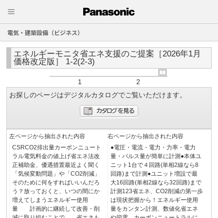
電気・建築設備（ビジネス）
エネルギーモニタ省エネ支援のご提案［2026年1月
価格改定版］ 1-2(2-3)
1
2
お探しのページはデジタルカタログでご覧いただけます。
左ページから抽出された内容
右ページから抽出された内容
CSRCO2排出量カーボンニュート
●電圧・電流・電力・力率・電力
ラル電気料金の値上げ省エネ法改
量・パルス量が簡単に計測●本体ユ
正補助金、優遇措置最近よく聞く
ニット1台で４回路(単相2線なら8
「気候変動問題」や「CO2削減」
回路)まで計測●ユニット増設で最
そのために何をすればいいんだろ
大16回路(単相2線なら32回路)まで
う？放っておくと、いつの間にか
計測123省エネ、CO2削減の第一歩
増えてしまうエネルギー使用
は現状把握から！エネルギー使用
量 計画的に継続して改善・削
量をカンタン計測、数値化省エネ
減に取り組むことで、 省エネも
や節電、カーボンニュートラルに