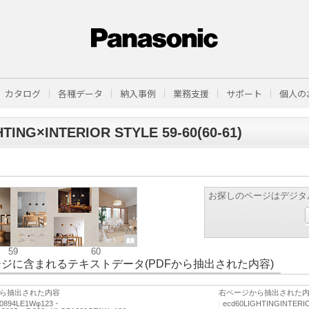
カタログ
各種データ
納入事例
業務支援
サポート
個人の
HTING×INTERIOR STYLE 59-60(60-61)
お探しのページはデジタ
59
60
ジに含まれるテキストデータ(PDFから抽出された内容)
ら抽出された内容
右ページから抽出された
10894LE1Wφ123・
ecd60LIGHTINGINTERI