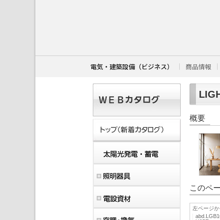
こ
こ
か
ら
本
文
で
す
電気・建築設備（ビジネス）
商品情報
。
LIG
概要
このペー
左ページか
abd.LGB