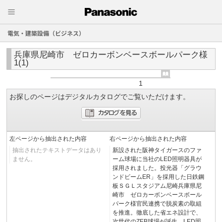
電気・建築設備（ビジネス）
兵庫県尼崎市 ゼロカーボンベースボールパーク様
1(1)
1
お探しのページはデジタルカタログでご覧いただけます。
左ページから抽出された内容
右ページから抽出された内容
抽出されたテキストデータはあり
新設された阪神タイガースのファ
ません。
ーム球場に当社のLED照明器具が
採用されました。投光器「グラウ
ンドビームER」を採用した日鉄鋼
板ＳＧＬスタジアム尼崎兵庫県尼
崎市 ゼロカーボンベースボール
パーク様官民連携で脱炭素の取組
を推進。徹底した省エネ設計で、
次世代のZEB球場が誕生。LED照