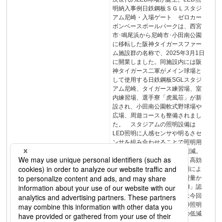
明納入事例日鉄鋼板ＳＧＬスタジ
アム尼崎・入場ゲート ゼロカー
ボンベースボールパークは、西宮
市･鳴尾浜から尼崎市･小田南公園
に移転した阪神タイガースファー
ム施設群の名称で、2025年3月1日
に開業しました。同施設内には阪
神タイガース二軍がメイン球場と
して使用する日鉄鋼板SGLスタジ
アム尼崎、タイガース練習場、室
内練習場、選手寮「虎風荘」が新
設され、小田南公園軟式野球場や
広場、周遊コースも整備されまし
た。 スタジアムの照明設備は
LED照明に人感センサや明るさセ
ンサを組み合わせることで照明用
エネルギー消費量を大幅に削減。
また、建物への熱負荷抑制、高効
率型の空調や換気機器の採用によ
り、基準一次エネルギー消費量か
ら43％削減し「ZEBOriented」認
証を取得しています。当社は今回
の移設に伴い、高効率なLED照明
を数多く納入し、環境負荷の低減