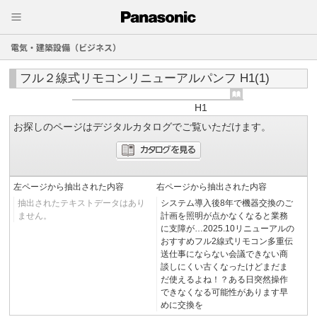
電気・建築設備（ビジネス）
フル２線式リモコンリニューアルパンフ H1(1)
H1
お探しのページはデジタルカタログでご覧いただけます。
左ページから抽出された内容
右ページから抽出された内容
抽出されたテキストデータはあり
システム導入後8年で機器交換のご
ません。
計画を照明が点かなくなると業務
に支障が…2025.10リニューアルの
おすすめフル2線式リモコン多重伝
送仕事にならない会議できない商
談しにくい古くなったけどまだま
だ使えるよね！？ある日突然操作
できなくなる可能性があります早
めに交換を