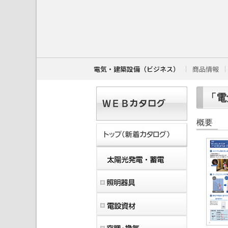
こ
こ
か
ら
本
文
で
す
電気・建築設備（ビジネス）
商品情報
。
「電
概要