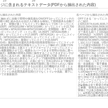
25
26
ジに含まれるテキストデータ(PDFから抽出された内容)
ら抽出された内容
右ページから抽出された
に触れずに自動で照明や換気扇をON/OFF1かってにスイッチの
OFFできる「かってにス
見積り例】組み合わせ合計人の動きを検知して照明器具を自動で
のご紹介
FFします。荷物が多くてもスイッチに触れなくてOK！かってにス
2,9253,8774,6145,3035,7
100円（WTA18119W＋WTA7101WK）かってにスイッチ22,700
35102,0004,0006,0008,0
4118W＋WTA19119W+WTA7101WK×2）玄関階段・廊下（3
高速通信が必要な動画配
かってにスイッチ（トイレ用）14,350円（WTA1614WK＋
ダー各社も続々と10Gbps
01WK）かってにスイッチ17,000円（WTK2411K）かってにスイッ
CAT6A合計︓4,505円
0円（WTK2411K+WTK2911K）かってにスイッチ（トイレ
NR3180CWWTL7001WK
00円（WTK2614K）屋側かってにスイッチ15,500円
円NR3170CWWTL70
4314S）屋内壁取付屋内天井取付防雨形壁取付かってにスイッチ
し込むだけで結線。U型
AT6A快適10Gb対応情報モジュラジャック触れずに自動でON
リーの規定10BASE-T〜1
信環境を快適に３路スイッチアフタービフォーかってにスイッ
10BASE-T〜1000BASE-T
を複数連動させて広い範囲をカバーできます照明が自由に選べ
1Gbps/2.5Gbps※1※
/4線式）複数種の照明を同時に操作することもできますセンサが
「IEEE802.3bz（2.
の高さにあるため、施主様による設定変更も可能（壁付タイ
構成を⾏った場合※2）
や用途に合わせた多彩なラインアップ3屋内壁取付屋内天井取付
で使用する場合は55m以内
取付横切る方向は約３m、正面に近づく方向は約2ｍまで検知可
ゴリー6A）（カテゴリー
.5mの時にφ3.5ｍの範囲を検知可能壁に取り付けられない場合
信・音楽配信・電子書籍（s
め⼣方〜夜に連続点灯できるお出迎え点灯機能付き片切（１ヵ
書籍有料動画サービス利用
スイッチがつくところをかってにスイッチに︕トイレには換気
が高まる市場背景①これ
イプトイレ内玄関洗⾯所玄関だけでなくトイレや洗面、廊下に
ら10Gbpsサービス対
メです新新新25
ャック●高速通信の性能発揮
信"に対応できる環境整
ワイトベージュグレーブ
トグレーアドバンスシリー
26●価格は全て希望⼩
工事費、使用済み商品の
実物とでは多少⾊味が異
い。●本紙の記載内容は2
2026年1月以降の希望