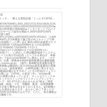
内容
イッチ」・整える電気設備「ぐっとすCAT6A」
407067838951,0501,1653,0723,9314,6625,0135,
0010,00012,00014,00020192020202120222023●
信の利⽤者が増加傾向●インターネットプロバイ
のサービス提供を開始４,000円350円155円
【見積り例】
WTL3710K2,100円350円155円CAT6合計︓2,605
01WKWTL3710K構造で施工性が向上キャップで押
の先端部ぐっと押し込む適合LAN伝送速度カテゴ
0GBASE-T10Gbps500MHzまでの伝送特性
/2.5GBASE-T/5GBASE-T※1※２
２/5Gbps※1※２250MHzまでの伝送特性※1）
5/5GBASE-T）」に対応した周辺機器/端末でシステム
ケーブル⻑が37m以内（ケーブルを束ねず、単線
）であれば10GBASE-Tに適合します。（カテ
6）出典︓総務省令和6年版情報通信白書動画配
oumu.go.jp）（億円）動画配信音楽配信電子
者数は継続的に拡大10Gbps超高速通信の需要
からは「超高速通信」が標準設備に導入するな
応の配線設備がおすすめぐっとすCAT6Aモジュラジ
には「CAT6A」が必須（年）”10Gbps通
備の需要が高まっています。マットセラミックホ
ラックセラミックホワイトマットブラックマッ
ズ・SO-STYLEと合わせられる7⾊をご⽤意
売価格〈税抜〉です。消費税、配送・設置調整費・
引き取り費等は含まれておりません。●印刷物と
なる場合があります。あらかじめご了承くださ
025年10月現在のものです。ただし、表示価格は
⼩売価格です。