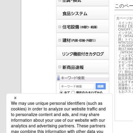
このペー
左ページか
スイッチ
特長2【
ON/O
イッチ14,
円（WTA1
路）トイレ
WTA71
チ30,00
用)17,0
（WTK3
ぐっとすC
／高速通
チセンサ
ます（3
スイッチ
プ）部位
防雨形壁
能天井⾼2
におすす
所操作）
扇連動タ
もおスス
マイバインダーは空です。