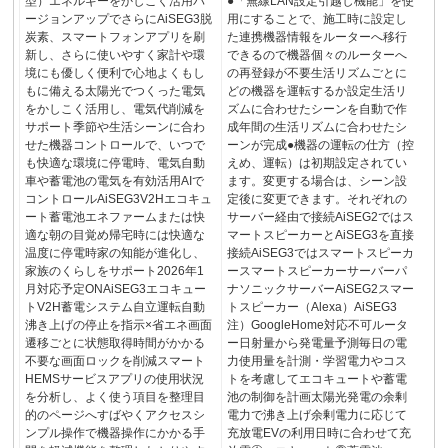
型）エネルギーをかしこく活用バ
●「無線LAN設定引越し機能」を使
ージョンアップでさらにAiSEG3脱
用にすることで、施工時に設定し
炭素、スマートフォンアプリを刷
た連携機器情報をルーターへ移行
新し、さらに使いやすく家計や環
できるので機器個々のルーターへ
境にも優しく便利で心地よくもし
の再登録が不要生活リズムごとに
もに備える太陽光でつくった電気
どの機器を運転するか設定生活リ
をかしこく活用し、電気代削減を
ズムに合わせたシーンを⾃動で作
サポート季節や生活シーンに合わ
成年間の生活リズムに合わせたシ
せた機器コントロールで、いつで
ーンが完成●機器の運転の仕方（控
も快適な環境に停電時、電気自動
えめ、運転）は初期設定されてい
車や蓄電池の電気を有効活用AIで
ます。変更する場合は、シーン設
コントロールAiSEG3V2Hエコキュ
定後に変更できます。それぞれの
ート蓄電池エネファームまたは快
サーバー経由で接続AiSEG2ではス
適な朝の目覚め帰宅時には快適な
マートスピーカーとAiSEG3を直接
温度に停電時家の知能が進化し、
接続AiSEG3ではスマートスピーカ
家族のくらしをサポート2026年1
ースマートスピーカーサーバーパ
月対応予定ONAiSEG3エコキュー
ナソニックサーバーAiSEG2スマー
トV2H蓄電システム⾃⽴運転⾃動
トスピーカー（Alexa）AiSEG3
沸き上げの停止を指示×省エネ画面
注）GoogleHome対応不可ルータ
遷移ごとに状態取得時間がかかる
ー⽇射量から発電量予測毎⽇の電
不要な画面ロックを削減スマート
⼒使用量を計測・学習電⼒やコス
HEMSサービスアプリの使用状況
トを考慮してエコキュートや蓄電
を分析し、よく使う項目を整理目
池の制御を計画太陽光発電の余剰
的のページへすばやくアクセスシ
電⼒で沸き上げ余剰電⼒に応じて
ンプル操作で機器操作にかかる手
充放電EVの利用⽇時に合わせて充