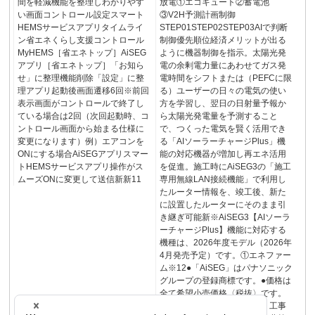
間を軽減機能を整理しわかりやす
放電①エコキュート②蓄電池
い画面コントロール設定スマート
③V2H予測計画制御
HEMSサービスアプリタイムライ
STEP01STEP02STEP03AIで判断
ン省エネくらし支援コントロール
制御優先順位経済メリットが出る
MyHEMS［省エネトップ］AiSEG
ように機器制御を指示。太陽光発
アプリ［省エネトップ］「お知ら
電の余剰電⼒量にあわせてガス発
せ」に整理機能削除「設定」に整
電時間をシフトまたは（PEFCに限
理アプリ起動後画面遷移6回※前回
る）ユーザーの日々の電気の使い
表示画⾯がコントロールで終了し
方を学習し、翌日の日射量予報か
ている場合は2回（次回起動時、コ
ら太陽光発電量を予測すること
ントロール画⾯から始まる仕様に
で、つくった電気を賢く活用でき
変更になります）例）エアコンを
る「AIソーラーチャージPlus」機
ONにする場合AiSEGアプリスマー
能の対応機器が増加し再エネ活用
トHEMSサービスアプリ操作がス
を促進。施工時にAiSEG3の「施工
ムーズONに変更して送信新新11
専用無線LAN接続機能」で利用し
たルーター情報を、竣工後、新た
に設置したルーターにそのまま引
き継ぎ可能新※AiSEG3【AIソーラ
ーチャージPlus】機能に対応する
機種は、2026年度モデル（2026年
4⽉発売予定）です。①エネファー
ム※12●「AiSEG」はパナソニック
グループの登録商標です。●価格は
全て希望⼩売価格〈税抜〉です。
消費税、配送・設置調整費・工事