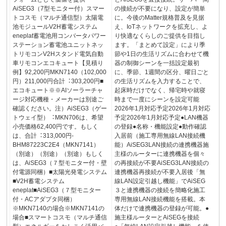
AiSEG3（7型モニター付）スマー
の接続が不要になり、設定が簡単
トコスモ（マルチ通信型）太陽電
に。今後のMatter規格普及を見据
池モジュールV2H蓄電システム
え、IoTネットワークを拡充し、よ
eneplat蓄電池用コンバータパワー
り快適なくらしのご提供を目指し
ステーション蓄電池ユニットネッ
ます。「まとめて設定」により季
トリモコンV2Hスタンド電気⾃動
節や1日の生活リズムに合わせて機
⾞リモコンエコキュート【見積り
器の制御シーンを一括設定最初
例】92,200円MKN7140（102,000
に、季節、1週間の区分、曜日ごと
円）211,000円合計︓303,200円■
の生活リズムを入力することで、
エコキュート※※AIソーラーチャ
起床時だけでなく、帰宅時や就寝
ージ対応機種・メーカーは別途ご
時まで一度にシーンを設定可能
確認ください。注）AiSEG3（ゲー
2026年1月対応予定2026年1月対応
トウェイ型）︓MKN706は、希望
予定2026年1月対応予定●LAN機器
小売価格62,400円です。もしく
の登録●名称・機能設定●動作確認
は、合計︓313,000円­­­
入居前（施工専用無線LAN接続機
BHM87223C2E4（MKN7141）
能）AiSEG3LAN接続の連携機器施
（別途）（別途）（別途）もしく
主様のルーターに連携機器を個々
は、AiSEG3（７型モニター付・壁
の再接続が不要AiSEG3LAN接続の
付電源同梱）■太陽光発電システム
連携機器再接続が不要入居後「無
■V2H蓄電システム
線LAN設定引越し機能」でAiSEG
eneplat■AiSEG3（７型モニター
３と連携機器の接続を簡略化施工
付・ACアダプタ同梱）
専用無線LAN接続機能を搭載。本
※MKN7140の場合※MKN7141の
体だけで連携機器の登録が可能。●
場合■スマートコスモ（マルチ通信
施主様ルーターとAiSEGを接続