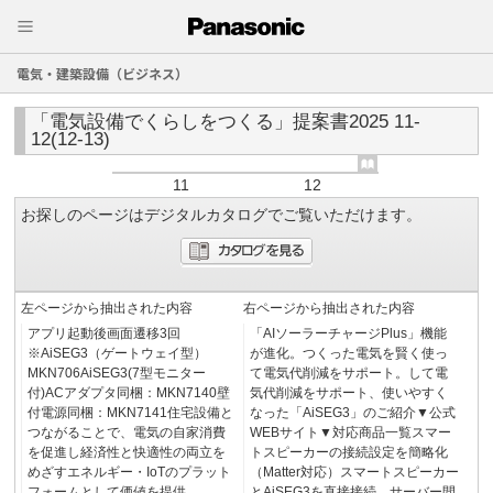
電気・建築設備（ビジネス）
「電気設備でくらしをつくる」提案書2025 11-
12(12-13)
11
12
お探しのページはデジタルカタログでご覧いただけます。
左ページから抽出された内容
右ページから抽出された内容
アプリ起動後画面遷移3回
「AIソーラーチャージPlus」機能
※AiSEG3（ゲートウェイ型）
が進化。つくった電気を賢く使っ
MKN706AiSEG3(7型モニター
て電気代削減をサポート。して電
付)ACアダプタ同梱：MKN7140壁
気代削減をサポート、使いやすく
付電源同梱：MKN7141住宅設備と
なった「AiSEG3」のご紹介▼公式
つながることで、電気の自家消費
WEBサイト▼対応商品一覧スマー
を促進し経済性と快適性の両立を
トスピーカーの接続設定を簡略化
めざすエネルギー・IoTのプラット
（Matter対応）スマートスピーカー
フォームとして価値を提供
とAiSEG3を直接接続。サーバー間