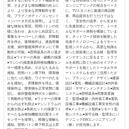
追求するためセイフティ機能を充
様々な照明環境で培ったトータル
実。さまざまな検知機能の向上に
エンジニアリングの視点をベース
より、より安全な昇降動作を実
に、TVスタジオに最適の商品開
現。プラグ／ボディ／コンセント
発、商品提供を行うだけではな
インバータ方式を採用し、より正
く、「安全性の追求」から生まれ
確な検知を実現。照明バトンの仕
た先進技術とノウハウで、トータ
様に合わせ、あらかじめ設定した
ルなサポート体制を構築していま
重量をオーバーした場合、昇降動
す。ネットワーク技術を駆使した
作を停止。復帰操作は、過負荷撤
先進テクノロジーによるリモート
去後、操作盤復帰押ボタンにて再
監視システムから、高度な知識を
動作が可能。●照明器具の吊り過ぎ
持った技術者による点検・監理等
防止●ワイヤーの寿命・破断の保護
メンテナンスに至るまで、トラブ
●マシンの保護過負荷検知機能セン
ルを未然に防ぐためのセイフティ
サー感度を高め、小さなたるみも
サポートを核としたトータルサポ
感知。照明バトン降下時、障害物
ートシステムをぜひご活用くださ
に当たった場合、ワイヤーのたる
い。プランニング・デザイン●建築
みを感知し、昇降動作を停止。復
設計●電気・機械設備設計●内外装
帰操作は、障害物を正常状態に復
設計・デザインメンテナンス●調光
旧し、操作盤復帰押ボタン操作に
システム●照明器具●昇降装置施
て再動作が可能。●ワイヤーの滑車
工・監理●建築・内外装工事●電気
からのはずれ防止●マシンドラムの
設備工事●機械設備工事安全性の追
乱捲き防止●美術セットの保護ワイ
求●メンテナンス契約●リモート監
ヤーたるみ検知機能当社製タッチ
視システム●保守点検・監理主にパ
センサーを採用し、軽微な接触も
ナソニックEWエンジニアリング
感知。照明バトン降下時又は上昇
（株）が担当致します。