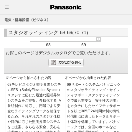
電気・建築設備（ビジネス）
スタジオライティング 68-69(70-71)
68
69
お探しのページはデジタルカタログでご覧いただけます。
左ページから抽出された内容
右ページから抽出された内容
68テレビスタジオ照明昇降システ
69サポートシステムパナソニック
ムSES（SafetyElevationSystem）
のスタジオライティング・セイフ
スタジオに応じた最適な照明昇降
ティサポートスタジオライティン
システムをご提案。多様化するTV
グで最も重要な「安全性の追求」
番組制作に対応し、円滑でより安
をカタチにしたセイフティサポー
全なライティングワークを確保す
トを核に365日24時間体制の情報
るため、それぞれのスタジオ仕様
発信拠点に適したトータルサポー
や目的に応じた照明昇降システム
ト体制を構築しています。パナソ
をご提案。さらなる安全、安心を
ニックでは、全国のホールなど