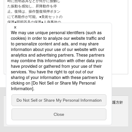
時に照明器具などが何かに接触し
た振動を感知し、昇降動作を停
止。復帰は、操作盤復帰押ボタン
にて再動作が可能。●美術セットの
保護●照明器具の保護●人身事故の
発生防止衝突検知機能C型20Aプラ
グWF5820BボディWA1829Bコン
セントWF1820Bダクト用コンセン
トWF18201BC型30Aプラグ
WF5830BボディWA1839Bコンセ
ントWF1830BC型60Aプラグ別途
お問い合わせ下さい。ボディ別途
お問い合わせ下さい。コンセント
別途お問い合わせ下さい。
サイトのご利用にあたって
クッキーポリシー
個人情報保護方針
電気・建築設備（ビジネス）
© Panasonic Electric Works Co., Ltd.