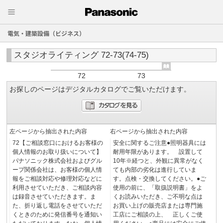
電気・建築設備（ビジネス）
スタジオライティング 72-73(74-75)
72
73
お探しのページはデジタルカタログでご覧いただけます。
左ページから抽出された内容
右ページから抽出された内容
72【ご相談窓口におけるお客様の
安全に関するご注意●照明器具には
個人情報のお取り扱いについて】
耐用年限があります。 設置して
パナソニック株式会社およびグル
10年※経つと、外観に異常がなく
ープ関係会社は、お客様の個人情
ても内部の劣化は進行していま
報をご相談対応や修理対応などに
す。点検・交換してください。●ご
利用させていただき、ご相談内容
使用の前に、「取扱説明書」をよ
は録音させていただきます。ま
くお読みいただき、ご不明な点は
た、折り返し電話をさせていただ
お買い上げの販売店または専門施
くときのために発信番号を通知い
工店にご相談の上、 正しくご使