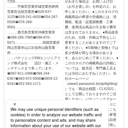
7258…………………………………
がおきた場合は、お買い上げ日
………宇都宮営業所城営業所静岡
（お引き渡し日）を特定の上、お
営業所北陸営業所☎028-637-
申し出ください。●このカタログの
3125☎029-241-4450☎054-267-
掲載商品の希望小売価格には、消
0508☎076-268-
費税、配送・設置調整費・工事
9563…………………………………
費、使用済み商品の引き取り費等
………鹿児島営業所沖縄営業所
は含まれておりません。●商品改良
☎099-285-7985☎098-870-
のため、仕様・外観は予告なしに
5071……………………四国営業所
変更することがありますのでご了
岡山営業所山口出張所山陰営業
承ください。●印刷物と実物とでは
所……………………………………
多少色味が異なる場合がありま
……パナソニックEWエンジニアリ
す。あらかじめご了承ください。●
ング株式会社 設計・施工・メ
このカタログの掲載商品の詳細に
ンテナンスまで承っています。
ついては、販売店・専門施工店ま
☎087-811-2486☎086-244-
たは当社におたずねください。当
6367☎083-972-5008☎0859-22-
社ホームページ
9241☎052-563-1171
（www2.panasonic.biz/jp/lighting/
）でも「商品仕様図・CLX2021」
として公開しておりますのでご活
用ください。パナソニックグルー
プは環境に配慮した製品づくりに
取り組んでいます。詳しくはこち
ら省エネを徹底的に追求した家電
製品をお客様にお届けし、商品使
用時のＣＯ２排出量削減を目指し