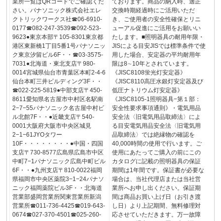
業所一覧はQRコードでご確認くだ
ております。商品の納入時、適正
さい。パナソニック株式会社エレ
交換時期経過時にご活用いただ
クトリックワークス社☎06-6910-
き、ご使用者の安全性確保とリニ
0177☎082-247-3539☎092-523-
ューアル促進にご活用をお願いい
9623●東京本部〒105-8301東京都
たします。■照明器具の耐用年限・
港区東新橋1丁目5番1号パナソニッ
JISによる目安JISでは標準条件で使
ク東京汐留ビル6F・・☎03-3575-
用した場合、安定器の平均耐用年
7031●北海道・東北支店〒980-
限は8∼10年とされています。
0014宮城県仙台市青葉区本町2-4-6
《JISC8108蛍光灯安定器》
仙台本町三井ビルディング3F・・
《JISC8110高圧水銀灯安定器及び
☎022-225-5819●中部支店〒450-
低圧ナトリウム灯安定器》
8611愛知県名古屋市中村区名駅南
《JISC8105-1照明器具−第１部：
2−7−55パナソニック名古屋中村ビ
安全性要求事項通則》・電気用品
ル北館7F・・●近畿支店〒540-
安全法〈旧電気用品取締法〉によ
0001大阪府大阪市中央区城見
る目安電気用品安全法〈旧電気用
2−1−61JYOタワー
品取締法〉では絶縁物の確認を
10F・・・・・・・・●中国・四国
40,000時間の使用で行います。ご
支店〒730-8577広島県広島市中区
使用にあたってご購入の前にこの
中町7−1パナソニック広島中町ビル
カタログに記載の照明器具の保証
6F・・●九州支店〒810-0022福岡
期間は1年間です。保証書が必要な
県福岡市中央区薬院3−1−24パナソ
場合は、当社代理店または当社営
ニック福岡薬院ビル3F・・北海道
業所へお申し出ください。保証期
営業部盛岡営業所関東営業所新潟
間は商品お買い上げ日（お引き渡
営業所☎011-736-4425☎019-643-
し日）より上記期間、無料修理対
0674☎027-370-4501☎025-260-
応させていただきます。万一故障