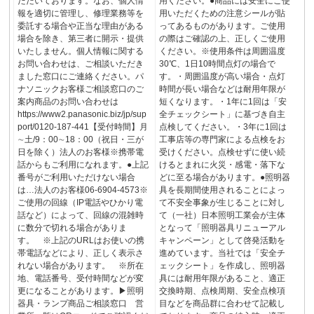
ただいております。なお、個人情
用ください。●商品には安全にご使
報を適切に管理し、修理業務等を
用いただくための注意シールが貼
委託する場合や正当な理由がある
ってあるものがあります。ご使用
場合を除き、第三者に開示・提供
の際はご確認の上、正しくご使用
いたしません。個人情報に関する
ください。※使用条件は周囲温度
お問い合わせは、ご相談いただき
30℃、1日10時間点灯の場合で
ました窓口にご連絡ください。パ
す。・周囲温度が高い場合・点灯
ナソニックお客様ご相談窓口のご
時間が長い場合などは耐用年限が
案内商品のお問い合わせは
短くなります。・1年に1回は「安
https://www2.panasonic.biz/jp/sup
全チェックシート」に基づき自主
port/0120-187-441【受付時間】月
点検してください。・3年に1回は
∼土/9：00∼18：00（祝日・三が
工事店等の専門家による点検をお
日を除く）法人のお客様※携帯電
受けください。点検せずに使い続
話からもご利用になれます。●上記
けるとまれに火災・感電・落下な
番号がご利用いただけない場合
どに至る場合があります。●照明器
は…法人のお客様06-6904-4573※
具を長期間使用されることによっ
ご使用の回線（IP電話やひかり電
て不安全事象が生じることに対し
話など）によって、回線の混雑時
て（一社）日本照明工業会が主体
に数分で切れる場合がありま
となって「照明器具リニューアル
す。 ※上記のURLはお使いの携
キャンペーン」として啓発活動を
帯電話などにより、正しく表示さ
進めています。当社では「安全チ
れない場合があります。 ※所在
ェックシート」を作成し、照明器
地、電話番号、受付時間などが変
具には耐用年限があること、適正
更になることがあります。▶照明
交換時期、点検周期、安全点検項
器具・ランプ商品ご相談窓口 営
目などを商品群に合わせて記載し