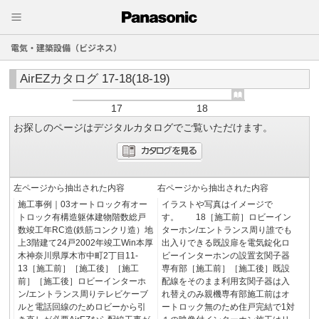
電気・建築設備（ビジネス）
AirEZカタログ 17-18(18-19)
17
18
お探しのページはデジタルカタログでご覧いただけます。
左ページから抽出された内容
右ページから抽出された内容
施工事例｜03オートロック有オー
イラストや写真はイメージで
トロック有構造躯体建物階数総戸
す。 18［施工前］ロビーイン
数竣工年RC造(鉄筋コンクリ造）地
ターホン/エントランス周り誰でも
上3階建て24戸2002年竣工Win本厚
出入りできる既設扉を電気錠化ロ
木神奈川県厚木市中町2丁目11-
ビーインターホンの設置玄関子器
13［施工前］［施工後］［施工
専有部［施工前］［施工後］既設
前］［施工後］ロビーインターホ
配線をそのまま利用玄関子器は入
ン/エントランス周りテレビケーブ
れ替えのみ親機専有部施工前はオ
ルと電話回線のためロビーから引
ートロック無のため住戸完結で1対