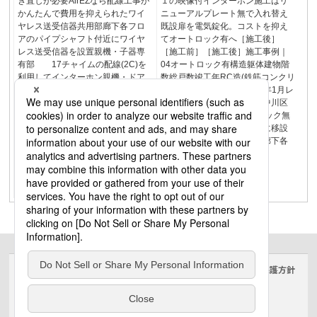
き直しが必要AirEZなら配線工事が
１の映像付インターホン施工はリ
かんたんで費用を抑えられたワイ
ニューアルプレート無で入れ替え
ヤレス送受信器共用部廊下各フロ
既設扉を電気錠化。コストを抑え
アのパイプシャフト付近にワイヤ
てオートロック有へ［施工後］
レス送受信器を設置親機・子器専
［施工前］［施工後］施工事例｜
有部 17チャイムの配線(2C)を
04オートロック有構造躯体建物階
利用してインターホン親機・ドア
数総戸数竣工年RC造(鉄筋コンクリ
ホン子器を入れ替え現地板金対応
造）地上5階建て18戸1999年1月レ
にてプレート加工。ロビー露出取
オプレジオ愛知県名古屋市中川区
り付けテレビケーブルと電話回線
尾頭橋3丁目11-11オートロック無
を使用したシステムのため、ロビ
ポスト共用部電気錠の扉前に移設
ーから配線の引き直しが必要
ワイヤレス送受信器共用部廊下各
AirEZ（エアイーズ）で大掛かりな
階のフロアの壁面に設置
配線工事が不要になり、コストを
抑えて工事完了［施工前］［施工
後］
サイトのご利用にあたって
クッキーポリシー
個人情報保護方針
電気・建築設備（ビジネス）
© Panasonic Electric Works Co., Ltd.