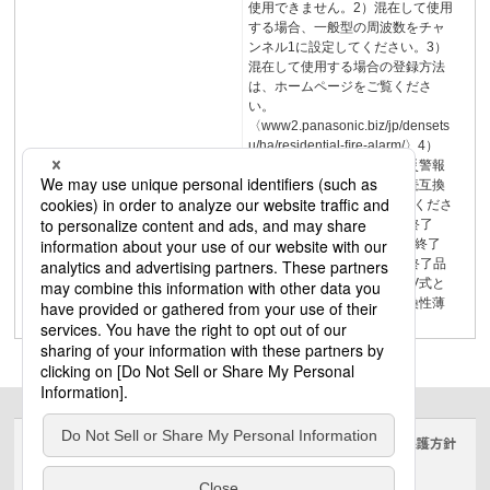
使用できません。2）混在して使用
する場合、一般型の周波数をチャ
ンネル1に設定してください。3）
混在して使用する場合の登録方法
は、ホームページをご覧くださ
い。
〈www2.panasonic.biz/jp/densets
u/ha/residential-ﬁre-alarm/〉4）
AiSEG連携機能付住宅用火災警報
器と組み合わせる場合の接続互換
表については、 6頁をご覧くださ
い。※12）2019年8月生産終了
品 ※13）2014年12月生産終了
品 ※14）2012年9月生産終了品
※14電池式単独型・AC100V式と
は接続できません。品番互換性薄
型
サイトのご利用にあたって
クッキーポリシー
個人情報保護方針
電気・建築設備（ビジネス）