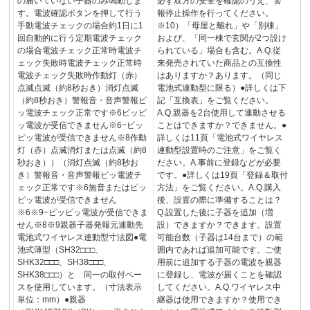
の届いていない子器のみ鳴動しま
必ず双方の安全を確認のうえ、警
す。電波確認ボタンを押して行う
報停止操作を行ってください。
手動電波チェックの場合約1日に1
※10）「母屋と離れ」や「別棟」
回自動的に行う定期電波チェック
および、「同一棟で玄関が2つ設け
の場合電波チェック正常時電波チ
られている」場合も含む。A.Q.従
ェック失敗時電波チェック正常時
来発売されていた商品との互換性
電波チェック失敗時作動灯（赤）
はありますか？あります。（同じ
点滅点滅（約8秒おき）消灯点滅
電池式連動型に限る）●詳しくは下
（約8秒おき）警報音・音声警報ピ
記「互換表」をご覧ください。
ッ電波チェック正常です※6ピッピ
A.Q.親器を2台使用して連動させる
ッ電波が受信できません※6−ピッ
ことはできますか？できません。●
ピッ電波が受信できません※8作動
詳しくは11頁「電池式ワイヤレス
灯（赤）点滅消灯または点滅（約8
連動型設置時のご注意」をご覧く
秒おき））（消灯点滅（約8秒お
ださい。A.事前に登録などが必要
き）警報音・音声警報ピッ電波チ
です。●詳しくは19頁「登録＆取付
ェック正常です※6無音またはピッ
方法」をご覧ください。A.Q.購入
ピッ電波が受信できません
後、設置の際に準備することは？
※6※9−ピッピッ電波が受信できま
Q.設置した後に子器を追加（増
せん※8※9親器子器発報元連動先
設）できますか？できます。設置
電池式ワイヤレス連動型寸法図●電
可能台数（子器は14台まで）の範
池式薄型（SH32□□□、
囲内であれば追加可能です。ご使
SHK32□□□、SH38□□□、
用前に追加する子器の電波を親器
SHK38□□□）と 同一の取付ベー
に登録し、電波が届くことを確認
スを使用しています。（寸法表示
してください。A.Q.ワイヤレス中
単位：mm）●親器
継器は使用できますか？使用でき