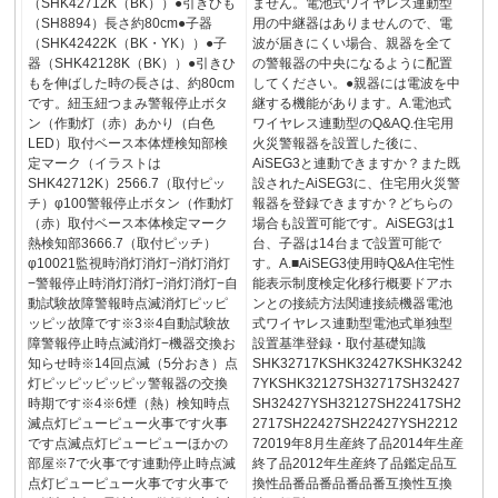
（SHK42712K（BK））●引きひも
ません。電池式ワイヤレス連動型
（SH8894）長さ約80cm●子器
用の中継器はありませんので、電
（SHK42422K（BK・YK））●子
波が届きにくい場合、親器を全て
器（SHK42128K（BK））●引きひ
の警報器の中央になるように配置
もを伸ばした時の長さは、約80cm
してください。●親器には電波を中
です。紐玉紐つまみ警報停止ボタ
継する機能があります。A.電池式
ン（作動灯（赤）あかり（白色
ワイヤレス連動型のQ&AQ.住宅用
LED）取付ベース本体煙検知部検
火災警報器を設置した後に、
定マーク（イラストは
AiSEG3と連動できますか？また既
SHK42712K）2566.7（取付ピッ
設されたAiSEG3に、住宅用火災警
チ）φ100警報停止ボタン（作動灯
報器を登録できますか？どちらの
（赤）取付ベース本体検定マーク
場合も設置可能です。AiSEG3は1
熱検知部3666.7（取付ピッチ）
台、子器は14台まで設置可能で
φ10021監視時消灯消灯−消灯消灯
す。A.■AiSEG3使用時Q&A住宅性
−警報停止時消灯消灯−消灯消灯−自
能表示制度検定化移行概要ドアホ
動試験故障警報時点滅消灯ピッピ
ンとの接続方法関連接続機器電池
ッピッ故障です※3※4自動試験故
式ワイヤレス連動型電池式単独型
障警報停止時点滅消灯−機器交換お
設置基準登録・取付基礎知識
知らせ時※14回点滅（5分おき）点
SHK32717KSHK32427KSHK3242
灯ピッピッピッピッ警報器の交換
7YKSHK32127SH32717SH32427
時期です※4※6煙（熱）検知時点
SH32427YSH32127SH22417SH2
滅点灯ピューピュー火事です火事
2717SH22427SH22427YSH2212
です点滅点灯ピューピューほかの
72019年8月生産終了品2014年生産
部屋※7で火事です連動停止時点滅
終了品2012年生産終了品鑑定品互
点灯ピューピュー火事です火事で
換性品番品番品番品番互換性互換