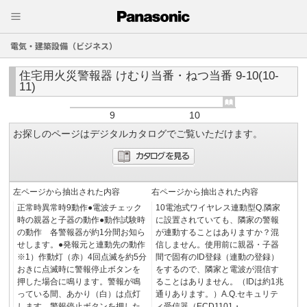
電気・建築設備（ビジネス）
住宅用火災警報器 けむり当番・ねつ当番 9-10(10-
11)
9
10
お探しのページはデジタルカタログでご覧いただけます。
左ページから抽出された内容
右ページから抽出された内容
正常時異常時9動作●電波チェック
10電池式ワイヤレス連動型Q.隣家
時の親器と子器の動作●動作試験時
に設置されていても、隣家の警報
の動作 各警報器が約1分間お知ら
が連動することはありますか？混
せします。●発報元と連動先の動作
信しません。使用前に親器・子器
※1）作動灯（赤）4回点滅を約5分
間で固有のID登録（連動の登録）
おきに点滅時に警報停止ボタンを
をするので、隣家と電波が混信す
押した場合に鳴ります。警報が鳴
ることはありません。（IDは約1兆
っている間、あかり（白）は点灯
通りあります。）A.Q.セキュリテ
します。警報停止ボタンを押した
ィ受信器（ECD1101・