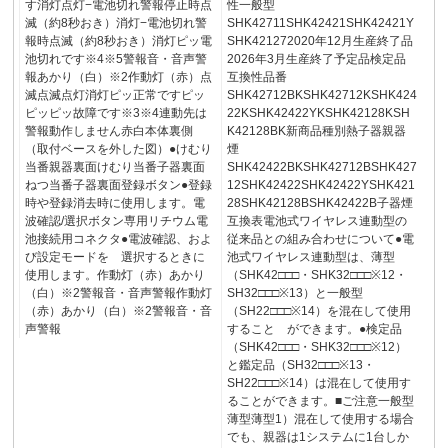
す消灯点灯−電池切れ警報停止時点
性一般型
滅（約8秒おき）消灯−電池切れ警
SHK42711SHK42421SHK42421Y
報時点滅（約8秒おき）消灯ピッ電
SHK421272020年12月生産終了品
池切れです※4※5警報音・音声警
2026年3月生産終了予定品検定品
報あかり（白）※2作動灯（赤）点
互換性品番
滅点滅点灯消灯ピッ正常ですピッ
SHK42712BKSHK42712KSHK424
ピッピッ故障です※3※4連動先は
22KSHK42422YKSHK42128KSH
警報動作しません赤白本体裏側
K42128BK新商品種別熱子器親器
（取付ベースを外した図）●けむり
煙
当番親器裏面けむり当番子器裏面
SHK42422BKSHK42712BSHK427
ねつ当番子器裏面登録ボタン●登録
12SHK42422SHK42422YSHK421
時や登録消去時に使用します。電
28SHK42128BSHK42422B子器煙
波確認/選択ボタン専用リチウム電
互換表電池式ワイヤレス連動型の
池接続用コネクタ●電波確認、およ
従来品との組み合わせについて●電
び設定モードを 選択するときに
池式ワイヤレス連動型は、薄型
使用します。作動灯（赤）あかり
（SHK42□□□・SHK32□□□※12・
（白）※2警報音・音声警報作動灯
SH32□□□※13）と一般型
（赤）あかり（白）※2警報音・音
（SH22□□□※14）を混在して使用
声警報
すること ができます。●検定品
（SHK42□□□・SHK32□□□※12）
と鑑定品（SH32□□□※13・
SH22□□□※14）は混在して使用す
ることができます。■ご注意一般型
薄型薄型1）混在して使用する場合
でも、親器は1システムに1台しか