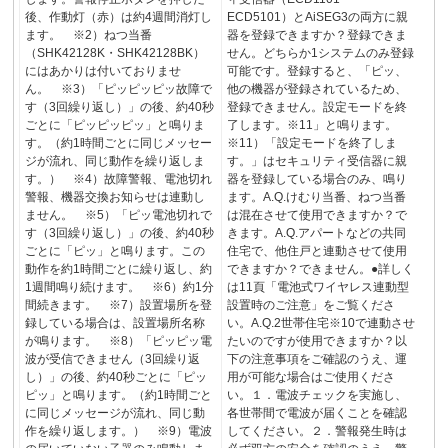
後、作動灯（赤）は約4週間消灯し
ECD5101）とAiSEG3の両方に親
ます。 ※2）ねつ当番
器を登録できますか？登録できま
（SHK42128K・SHK42128BK）
せん。どちらか1システムのみ登録
にはあかりは付いておりませ
可能です。登録すると、「ピッ、
ん。 ※3）「ピッピッピッ故障で
他の機器が登録されているため、
す（3回繰り返し）」の後、約40秒
登録できません。設定モードを終
ごとに「ピッピッピッ」と鳴りま
了します。※11」と鳴ります。
す。（約1時間ごとに同じメッセー
※11）「設定モードを終了しま
ジが流れ、同じ動作を繰り返しま
す。」はセキュリティ受信器に親
す。） ※4）故障警報、電池切れ
器を登録している場合のみ、鳴り
警報、機器交換お知らせは連動し
ます。A.Q.けむり当番、ねつ当番
ません。 ※5）「ピッ電池切れで
は混在させて使用できますか？で
す（3回繰り返し）」の後、約40秒
きます。A.Q.アパートなどの共同
ごとに「ピッ」と鳴ります。この
住宅で、他住戸と連動させて使用
動作を約1時間ごとに繰り返し、約
できますか？できません。●詳しく
1週間鳴り続けます。 ※6）約1分
は11頁「電池式ワイヤレス連動型
間続きます。 ※7）設置場所を登
設置時のご注意」をご覧くださ
録している場合は、設置場所名称
い。A.Q.2世帯住宅※10で連動させ
が鳴ります。 ※8）「ピッピッ電
たいのですが使用できますか？以
波が受信できません（3回繰り返
下の注意事項をご確認のうえ、運
し）」の後、約40秒ごとに「ピッ
用が可能な場合はご使用くださ
ピッ」と鳴ります。（約1時間ごと
い。１．電波チェックを実施し、
に同じメッセージが流れ、同じ動
各世帯間で電波が届くことを確認
作を繰り返します。） ※9）電波
してください。２．警報発生時は