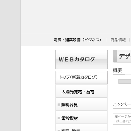
こ
こ
か
ら
本
文
で
す
電気・建築設備（ビジネス）
商品情報
。
デザイ
概要
このペー
左ページか
抽出され