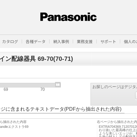
カタログ
各種データ
納入事例
業務支援
サポート
個人の
ン配線器具 69-70(70-71)
お探しのページはデジタ
69
70
ジに含まれるテキストデータ(PDFから抽出された内容)
ら抽出された内容
右ページから抽出された
dHandleエクストラ69
EXTRA704369.7120701
わり抜いた最高峰の仕上
ような美しいエッジが、
を放つ材としての配線器具