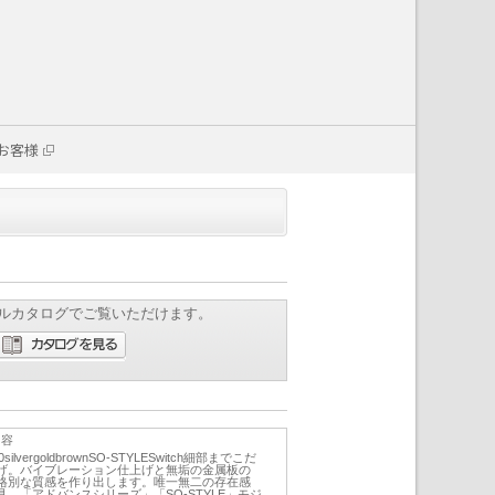
お客様
ルカタログでご覧いただけます。
内容
20silvergoldbrownSO-STYLESwitch細部までこだ
げ。バイブレーション仕上げと無垢の金属板の
格別な質感を作り出します。唯一無二の存在感
。「アドバンスシリーズ」「SO-STYLE」モジ