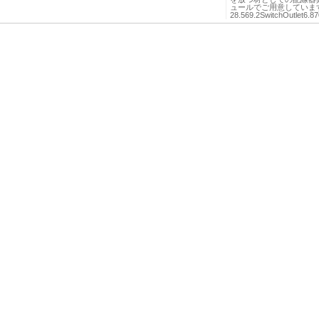
ュールでご用意していま
28.569.2SwitchOutlet6.87