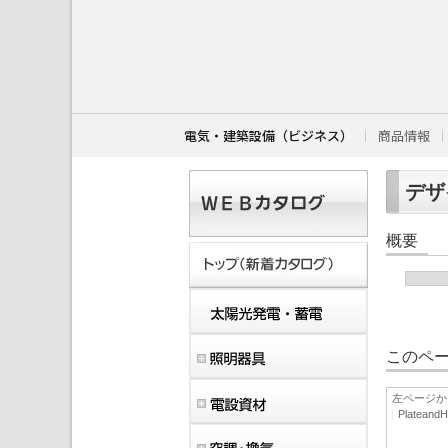
こ
こ
か
ら
本
文
で
す
電気・建築設備（ビジネス）
商品情報
。
デザイ
概要
このペー
左ページか
Platean