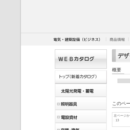
こ
こ
か
ら
本
文
で
す
電気・建築設備（ビジネス）
商品情報
。
デザイ
概要
このペー
左ページか
13