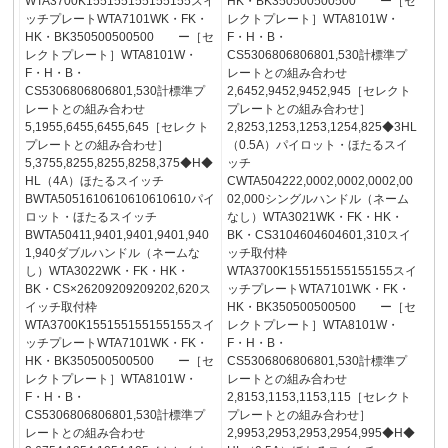
WTA3700K155155155155155スイ
HK・BK350500500500 ー［セ
ッチプレートWTA7101WK・FK・
レクトプレート］WTA8101W・
HK・BK350500500500 ー［セ
F・H・B・
レクトプレート］WTA8101W・
CS5306806806801,530計標準プ
F・H・B・
レートとの組み合わせ
CS5306806806801,530計標準プ
2,6452,9452,9452,945［セレクト
レートとの組み合わせ
プレートとの組み合わせ］
5,1955,6455,6455,645［セレクト
2,8253,1253,1253,1254,825◆3HL
プレートとの組み合わせ］
（0.5A）パイロット・ほたるスイ
5,3755,8255,8255,8258,375◆H◆
ッチ
HL（4A）ほたるスイッチ
CWTA504222,0002,0002,0002,00
BWTA5051610610610610610パイ
02,000シングルハンドル（ネーム
ロット・ほたるスイッチ
なし）WTA3021WK・FK・HK・
BWTA50411,9401,9401,9401,940
BK・CS3104604604601,310スイ
1,940ダブルハンドル（ネームな
ッチ取付枠
し）WTA3022WK・FK・HK・
WTA3700K155155155155155スイ
BK・CS×26209209209202,620ス
ッチプレートWTA7101WK・FK・
イッチ取付枠
HK・BK350500500500 ー［セ
WTA3700K155155155155155スイ
レクトプレート］WTA8101W・
ッチプレートWTA7101WK・FK・
F・H・B・
HK・BK350500500500 ー［セ
CS5306806806801,530計標準プ
レクトプレート］WTA8101W・
レートとの組み合わせ
F・H・B・
2,8153,1153,1153,115［セレクト
CS5306806806801,530計標準プ
プレートとの組み合わせ］
レートとの組み合わせ
2,9953,2953,2953,2954,995◆H◆