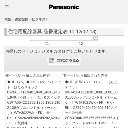
電気・建築設備（ビジネス）
住宅用配線器具 品番選定表 11-12(12-13)
11
12
お探しのページはデジタルカタログでご覧いただけます。
左ページから抽出された内容
右ページから抽出された内容
◆HL（4A）◆3HL（4A）パイロッ
◆HL（0.5A）パイロット・ほたる
ト・ほたるスイッチ
スイッチ
BWTA50411,9401,9401,9401,940
BWTA504121,8301,8301,8301,83
1,940パイロット・ほたるスイッチ
01,830シングルハンドル（ネーム
CWTA50422,1302,1302,1302,130
なし）WTA3021WK・FK・HK・
2,130ダブルハンドル（ネームな
BK・CS3104604604601,310スイ
し）WTA3022WK・FK・HK・
ッチ取付枠
BK・CS×26209209209202,620ス
WTA3700K155155155155155スイ
イッチ取付枠
ッチプレートWTA7101WK・FK・