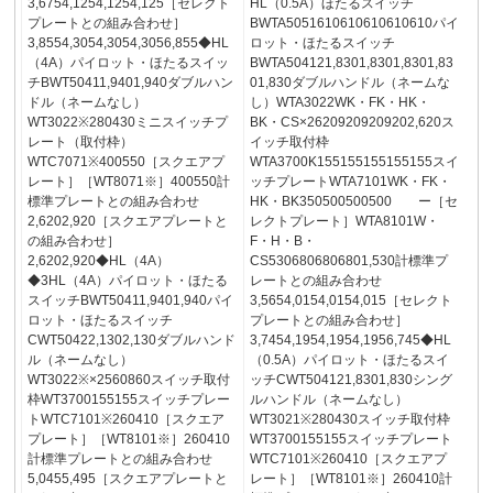
3,6754,1254,1254,125［セレクト
HL（0.5A）ほたるスイッチ
プレートとの組み合わせ］
BWTA5051610610610610610パイ
3,8554,3054,3054,3056,855◆HL
ロット・ほたるスイッチ
（4A）パイロット・ほたるスイッ
BWTA504121,8301,8301,8301,83
チBWT50411,9401,940ダブルハン
01,830ダブルハンドル（ネームな
ドル（ネームなし）
し）WTA3022WK・FK・HK・
WT3022※280430ミニスイッチプ
BK・CS×26209209209202,620ス
レート（取付枠）
イッチ取付枠
WTC7071※400550［スクエアプ
WTA3700K155155155155155スイ
レート］［WT8071※］400550計
ッチプレートWTA7101WK・FK・
標準プレートとの組み合わせ
HK・BK350500500500 ー［セ
2,6202,920［スクエアプレートと
レクトプレート］WTA8101W・
の組み合わせ］
F・H・B・
2,6202,920◆HL（4A）
CS5306806806801,530計標準プ
◆3HL（4A）パイロット・ほたる
レートとの組み合わせ
スイッチBWT50411,9401,940パイ
3,5654,0154,0154,015［セレクト
ロット・ほたるスイッチ
プレートとの組み合わせ］
CWT50422,1302,130ダブルハンド
3,7454,1954,1954,1956,745◆HL
ル（ネームなし）
（0.5A）パイロット・ほたるスイ
WT3022※×2560860スイッチ取付
ッチCWT504121,8301,830シング
枠WT3700155155スイッチプレー
ルハンドル（ネームなし）
トWTC7101※260410［スクエア
WT3021※280430スイッチ取付枠
プレート］［WT8101※］260410
WT3700155155スイッチプレート
計標準プレートとの組み合わせ
WTC7101※260410［スクエアプ
5,0455,495［スクエアプレートと
レート］［WT8101※］260410計