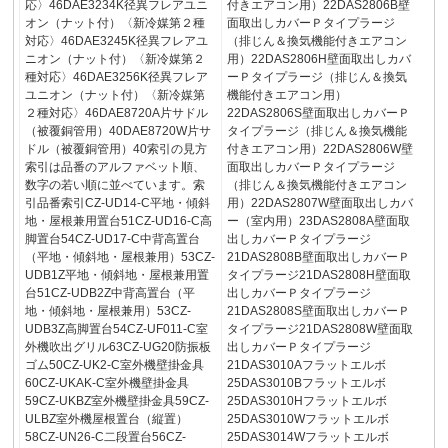
応〉46DAE3234K径異フレアユニ
付きエアコン用）22DAS2806B壁
オン（ナット付）〈新冷媒第２種
面取出しカバーＰタイプラージ
対応〉46DAE3245K径異フレアユ
（排じん＆換気機能付きエアコン
ニオン（ナット付）〈新冷媒第２
用）22DAS2806H壁面取出しカバ
種対応〉46DAE3256K径異フレア
ーＰタイプラージ（排じん＆換気
ユニオン（ナット付）〈新冷媒第
機能付きエアコン用）
２種対応〉46DAE8720A片サドル
22DAS2806S壁面取出しカバーＰ
（被覆銅管用）40DAE8720W片サ
タイプラージ（排じん＆換気機能
ドル（被覆銅管用）40索引の見方
付きエアコン用）22DAS2806W壁
索引は品番のアルファベット順、
面取出しカバーＰタイプラージ
数字の若い順に並べています。索
（排じん＆換気機能付きエアコン
引品番索引CZ-UD14-C平地・傾斜
用）22DAS2807W壁面取出しカバ
地・屋根兼用置台51CZ-UD16-C高
ー（室内用）23DAS2808A壁面取
脚置台54CZ-UD17-C中背高置台
出しカバーＰタイプラージ
（平地・傾斜地・屋根兼用）53CZ-
21DAS2808B壁面取出しカバーＰ
UDB1Z平地・傾斜地・屋根兼用置
タイプラージ21DAS2808H壁面取
台51CZ-UDB2Z中背高置台（平
出しカバーＰタイプラージ
地・傾斜地・屋根兼用）53CZ-
21DAS2808S壁面取出しカバーＰ
UDB3Z高脚置台54CZ-UF011-C室
タイプラージ21DAS2808W壁面取
外機吹出グリル63CZ-UG20防振板
出しカバーＰタイプラージ
ゴム50CZ-UK2-C室外機壁掛金具
21DAS3010Aフラットエルボ
60CZ-UKAK-C室外機壁掛金具
25DAS3010Bフラットエルボ
59CZ-UKBZ室外機壁掛金具59CZ-
25DAS3010Hフラットエルボ
ULBZ室外機屋根置台（縦置）
25DAS3010Wフラットエルボ
58CZ-UN26-C二段置台56CZ-
25DAS3014Wフラットエルボ