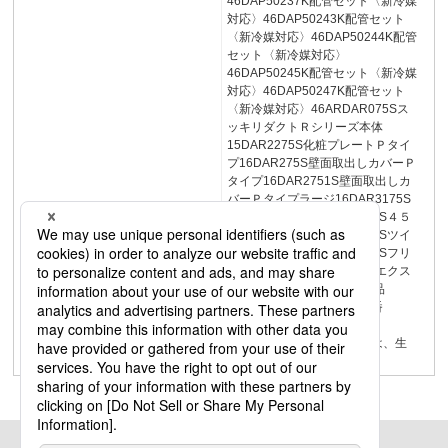
46DAP50237K配管セット〈新冷媒
対応〉46DAP50243K配管セット
〈新冷媒対応〉46DAP50244K配管
セット〈新冷媒対応〉
46DAP50245K配管セット〈新冷媒
対応〉46DAP50247K配管セット
〈新冷媒対応〉46ARDAR075Sス
ッキリダクトＲシリーズ本体
15DAR2275S化粧プレートＰタイ
プ16DAR275S壁面取出しカバーＰ
タイプ16DAR2751S壁面取出しカ
バーＰタイプラージ16DAR3175S
フラットエルボ17DAR3275S４５
フラットエルボ17DAR3375Sツイ
ストジョイント18DAR3975Sフリ
ージョイント18DAR4275Sエクス
ターナルエルボ17品番索引品
番品 名ページ品 番
品 名ページ品 番
品 名ページ橙色品番は、生
産終了品です。4