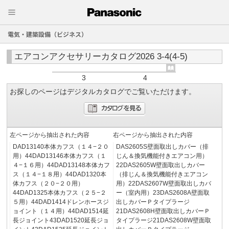
電気・建築設備（ビジネス）
エアコンアクセサリーカタログ2026 3-4(4-5)
3
4
お探しのページはデジタルカタログでご覧いただけます。
左ページから抽出された内容
右ページから抽出された内容
DAD13140本体カフス（１４−２０
DAS2605S壁面取出しカバー（排
用）44DAD13146本体カフス（１
じん＆換気機能付きエアコン用）
４−１６用）44DAD13148本体カフ
22DAS2605W壁面取出しカバー
ス（１４−１８用）44DAD1320本
（排じん＆換気機能付きエアコン
体カフス（２０−２０用）
用）22DAS2607W壁面取出しカバ
44DAD1325本体カフス（２５−２
ー（室内用）23DAS2608A壁面取
５用）44DAD1414ドレンホースジ
出しカバーＰタイプラージ
ョイント（１４用）44DAD1514延
21DAS2608H壁面取出しカバーＰ
長ジョイント43DAD1520延長ジョ
タイプラージ21DAS2608W壁面取