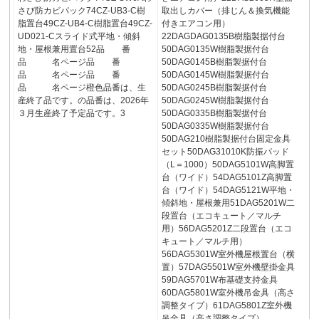
さび防カビパック74CZ-UB3-C樹
取出しカバー（排じん＆換気機能
脂置台49CZ-UB4-C樹脂置台49CZ-
付きエアコン用）
UD021-Cスライド式平地・傾斜
22DAGDAG0135B樹脂製据付台
地・屋根兼用置台52品 番
50DAG0135W樹脂製据付台
品 名ページ品 番
50DAG0145B樹脂製据付台
品 名ページ品 番
50DAG0145W樹脂製据付台
品 名ページ橙色品番は、生
50DAG0245B樹脂製据付台
産終了品です。の品番は、2026年
50DAG0245W樹脂製据付台
３月生産終了予定品です。3
50DAG0335B樹脂製据付台
50DAG0335W樹脂製据付台
50DAG210樹脂製据付台固定金具
セット50DAG31010K防振パッド
（L＝1000）50DAG5101W高脚置
台（ワイド）54DAG5101Z高脚置
台（ワイド）54DAG5121W平地・
傾斜地・屋根兼用51DAG5201W二
段置台（エコキュート／マルチ
用）56DAG5201Z二段置台（エコ
キュート／マルチ用）
56DAG5301W室外機屋根置台（横
置）57DAG5501W室外機壁掛金具
59DAG5701W布基礎支持金具
60DAG5801W室外機吊金具（高さ
調整タイプ）61DAG5801Z室外機
吊金具（高さ調整タイプ）