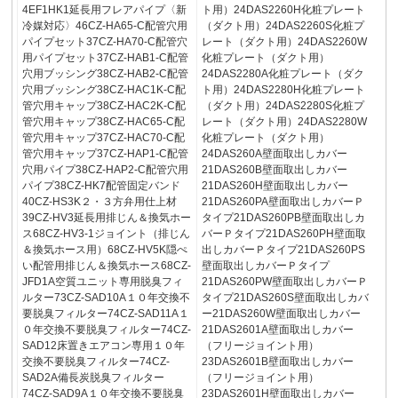
4EF1HK1延長用フレアパイプ〈新
ト用）24DAS2260H化粧プレート
冷媒対応〉46CZ-HA65-C配管穴用
（ダクト用）24DAS2260S化粧プ
パイプセット37CZ-HA70-C配管穴
レート（ダクト用）24DAS2260W
用パイプセット37CZ-HAB1-C配管
化粧プレート（ダクト用）
穴用ブッシング38CZ-HAB2-C配管
24DAS2280A化粧プレート（ダク
穴用ブッシング38CZ-HAC1K-C配
ト用）24DAS2280H化粧プレート
管穴用キャップ38CZ-HAC2K-C配
（ダクト用）24DAS2280S化粧プ
管穴用キャップ38CZ-HAC65-C配
レート（ダクト用）24DAS2280W
管穴用キャップ37CZ-HAC70-C配
化粧プレート（ダクト用）
管穴用キャップ37CZ-HAP1-C配管
24DAS260A壁面取出しカバー
穴用パイプ38CZ-HAP2-C配管穴用
21DAS260B壁面取出しカバー
パイプ38CZ-HK7配管固定バンド
21DAS260H壁面取出しカバー
40CZ-HS3K２・３方弁用仕上材
21DAS260PA壁面取出しカバーＰ
39CZ-HV3延長用排じん＆換気ホー
タイプ21DAS260PB壁面取出しカ
ス68CZ-HV3-1ジョイント（排じん
バーＰタイプ21DAS260PH壁面取
＆換気ホース用）68CZ-HV5K隠ぺ
出しカバーＰタイプ21DAS260PS
い配管用排じん＆換気ホース68CZ-
壁面取出しカバーＰタイプ
JFD1A空質ユニット専用脱臭フィ
21DAS260PW壁面取出しカバーＰ
ルター73CZ-SAD10A１０年交換不
タイプ21DAS260S壁面取出しカバ
要脱臭フィルター74CZ-SAD11A１
ー21DAS260W壁面取出しカバー
０年交換不要脱臭フィルター74CZ-
21DAS2601A壁面取出しカバー
SAD12床置きエアコン専用１０年
（フリージョイント用）
交換不要脱臭フィルター74CZ-
23DAS2601B壁面取出しカバー
SAD2A備長炭脱臭フィルター
（フリージョイント用）
74CZ-SAD9A１０年交換不要脱臭
23DAS2601H壁面取出しカバー