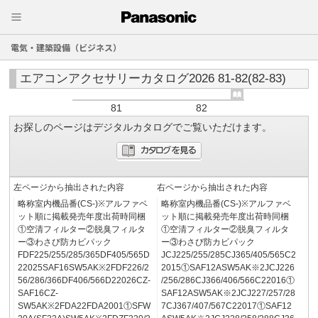
電気・建築設備（ビジネス）
エアコンアクセサリーカタログ2026 81-82(82-83)
81
82
お探しのページはデジタルカタログでご覧いただけます。
左ページから抽出された内容
右ページから抽出された内容
略称室内機品番(CS-)※アルファベ
略称室内機品番(CS-)※アルファベ
ット順に掲載発売年度出荷時同梱
ット順に掲載発売年度出荷時同梱
①空清フィルター②脱臭フィルタ
①空清フィルター②脱臭フィルタ
ー③わさび防カビパック
ー③わさび防カビパック
FDF225/255/285/365DF405/565D
JCJ225/255/285CJ365/405/565C2
22025SAF16SW5AK※2FDF226/2
2015①SAF12ASW5AK※2JCJ226
56/286/366DF406/566D22026CZ-
/256/286CJ366/406/566C22016①
SAF16CZ-
SAF12ASW5AK※2JCJ227/257/28
SW5AK※2FDA22FDA2001①SFW
7CJ367/407/567C22017①SAF12