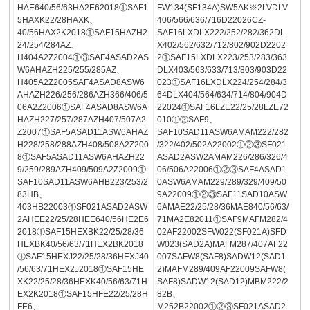
HAE640/56/63HA2E62018①SAF1
FW134(SF134A)SW5AK※2LVDLV
5HAXK22/28HAXK、
406/566/636/716D22026CZ-
40/56HAX2K2018①SAF15HAZH2
SAF16LXDLX222/252/282/362DL
24/254/284AZ、
X402/562/632/712/802/902D2202
H404A2Z2004①③SAF4ASAD2AS
2①SAF15LXDLX223/253/283/363
W6AHAZH225/255/285AZ、
DLX403/563/633/713/803/903D22
H405A2Z2005SAF4ASAD8ASW6
023①SAF16LXDLX224/254/284/3
AHAZH226/256/286AZH366/406/5
64DLX404/564/634/714/804/904D
06A2Z2006①SAF4ASAD8ASW6A
22024①SAF16LZE22/25/28LZE72
HAZH227/257/287AZH407/507A2
010①②SAF9、
Z2007①SAF5ASAD11ASW6AHAZ
SAF10SAD11ASW6AMAM222/282
H228/258/288AZH408/508A2Z200
/322/402/502A22002①②③SF021
8①SAF5ASAD11ASW6AHAZH22
ASAD2ASW2AMAM226/286/326/4
9/259/289AZH409/509A2Z2009①
06/506A22006①②③SAF4ASAD1
SAF10SAD11ASW6AHB223/253/2
0ASW6AMAM229/289/329/409/50
83HB、
9A22009①②③SAF11SAD10ASW
403HB22003①SF021ASAD2ASW
6AMAE22/25/28/36MAE840/56/63/
2AHEE22/25/28HEE640/56HE2E6
71MA2E82011①SAF9MAFM282/4
2018①SAF15HEXBK22/25/28/36
02AF22002SFW022(SF021A)SFD
HEXBK40/56/63/71HEX2BK2018
W023(SAD2A)MAFM287/407AF22
①SAF15HEXJ22/25/28/36HEXJ40
007SAFW8(SAF8)SADW12(SAD1
/56/63/71HEX2J2018①SAF15HE
2)MAFM289/409AF22009SAFW8(
XK22/25/28/36HEXK40/56/63/71H
SAF8)SADW12(SAD12)MBM222/2
EX2K2018①SAF15HFE22/25/28H
82B、
FE6、
M252B22002①②③SF021ASAD2