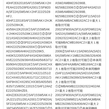
40HF2E62018SAF15SW5AK※2H
ASW2AMBM226/286B、
FEAH22/25/28FEA2001①SFW20
M256B22006①②③SAF4ASAD10
A(SF22A)SW5AK※2HFJ22/25/28
ASW6AMBM229/289B、
HFJ、
M259B22009①②③SAF11SAD10
40HF2J2018SAF15SW5AK※2HJK
ASW6AMBACMB162AC2※最大１
22/25/28HJK、
枚取付可能
40/56HJ2K2018①SAF15SW5AK
2002SFW30A(SF31A)SFDW022A(
※2HKH22/25/28K12002①②③SF
SAD2A)SWW021A(SW5AK)MB22
021ASAD2ASW2AHKH22/25/28K
2/282/322/402AC2※最大２枚取付
32003①②③SF021ASAD2ASW2A
可能MBACMB166AC2※最大１枚
HKH22/25/28K42004①③SAF4AS
取付可能
AD2ASW6AHKH22/25/28K5、
2006②SAF4A※1SADW10A(SAD1
H40K522005SAF4ASAD8ASW6A
0A)SW5AK※1MB226/286/326/406
HVE22/25/28/36HVE640/56/63/71/
AC2※最大２枚取付可能①②本体同
80/90HV2E62018①SAF15HXCHX
梱枠(SAF4A)MBACMB169AC2※最
220/250/280CHX400/500/630/710
大１枚取付可能2009②本体同梱枠
C22010①SAF9HXCHX221/251/2
(SAF11)SADW10A(SAD10A)SW5
81CHX401/501/631/711C22011①
AK※1MB229/289/329/409AC2※最
SAF9HXCHX285CHX365/405/565
大２枚取付可能
/635/715/805C22015①SAF12AHZ
①②MBAKMB222/282/322/402AK
E22/25/28HZE6、
2※最大２枚取付可能
40HZ2E62018①SAF15SW5AK※2
2002SFW30A(SF31A)SFDW022A(
JAJ221/251/281A2001①SFW20A(
SAD2A)SWW021A(SW5AK)MBAK
SF22A)SW5AK※2JAE22/25/28/36
MB226/286/326/406AK2※最大２
JAE540/50/63/71JA2E52008①②S
枚取付可能2006①②本体同梱枠