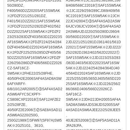
20A(SF22A)SW5AK※2FDZF220/2
ASW5AK※2JCJ228/258/288CJ36
50/280DZ、
8/408/568C22018①SAF15SW5AK
F400/560D2Z2020SAF15SW5AK
※2JCJ229/259/289CJ369/409/56
※2FDZF221/251/281DZ、
9C22019①SAF15SW5AK※2JCH
F401/561D2Z2021SAF15SW5AK
22JCH2004①③SAF4ASAD2ASW
※2FDZF222/252/282DZF402/562
6AJCV36JCV2004①③SAF4ASAD
D2Z2022SAF15SW5AK※2FDZF2
2ASW6AJDJ220/250/280DJ360/4
23/253/283DZF403/563D2Z2023S
00/560D22020①SAF15SW5AK※
AF16SW5AK※2FDZF224/254/284
2JDJ221/251/281DJ361/401/561D
DZF404/564D2Z2024SAF16SW5A
22021①SAF15SW5AK※2JDJ222/
K※2FDZF225/255/285DZF405/56
252/282DJ362/402/562D22022①
5D2Z2025SAF16SW5AK※2FDZF
SAF15SW5AK※2JDJ223/253/283
226/256/286DZF406/566D2Z2026
/363DJ403/563D22023SAF16SW
CZ-SAF16CZ-
5AK※2JDJ224/254/284/364DJ40
SW5AK※2FHE22/25/28FHE、
4/564D22024SAF16SW5AK※2JD
40/50FH2E2006SAF4ASAD8ASW
J225/255/285/365DJ405/565D220
6AFYARFY-
25SAF16SW5AK※2JDJ226/256/2
6/8/10/12AR2005①③SAF4ASAD2
86/366DJ406/566D22026CZ-
ASW6AFYCSCXPFY-
SAF16CZ-
CS808CXP22018①SAF12AFZE2
SW5AK※2JDH22JDH2005SAF4A
2/25/28FZE、
SAD8ASW6AJDS36JDS2005SAF
40/50FZ2E2006①②SAE8ASAD11
4ASAD2ASW6AJEE22/25/28JEE5
ASW6AG220/250G、
、
250G21989①SFW97(SF97A)SW5
40JE2E52008①②SAF5ASAD11A
AK※2G251G1、361G、
JFA28JFA、