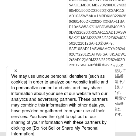
5AK※1MBDCMB220/280DC2MB3
60/400/500DC22020①②SAF11S
AD10ASW5AK※1MBDKMB220/28
0/360/400DK22020①②SAF11SA
D10ASW5AK※1MBDWMB400/50
0DW22020①②SAF11SAD10ASW
5AK※1MCM222/252/282/362/402/
502C22012SAF10②SAF9、
SAF10SAD11ASW6AMCYM282/4
02CY22012SAFW8(SAF8)SADW1
2(SAD12)MDM222/252/282/402D
22012SW6A82適用表のフィルタ
ー品番は、「CZ-」以下を表記して
います。（ ）内は交換用品番
です。※1：本体同梱の空気清浄／
除菌フィルター枠もしくは脱臭フ
ィルター枠利用で取付可能です。
※2：エアフィルターに取付可能で
す。フィルター適用一覧橙色品番
は、生産終了品です。の品番は、
2026年３月生産終了予定品です。