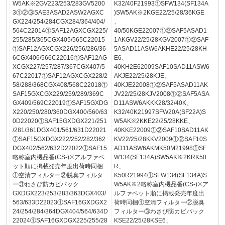
W5AK※2GV223/253/283GV5200
K32/40F21993①SFW134(SF134A
3①②③SAE3ASAD2ASW2AGXC
)SW5AK※2KGE22/25/28/36KGE
GX224/254/284CGX284/364/404/
、
564C22014①SAF12AGXCGX225/
40/50KGE22007①②SAF5ASAD1
255/285/365CGX405/565C22015
1AKGV22/25/28KGV2007①②SAF
①SAF12AGXCGX226/256/286/36
5ASAD11ASW6AKHE22/25/28KH
6CGX406/566C22016①SAF12AG
E6、
XCGX227/257/287/367CGX407/5
40KH2E62009SAF10SAD11ASW6
67C22017①SAF12AGXCGX228/2
AKJE22/25/28KJE、
58/288/368CGX408/568C22018①
40KJE22008①②SAF5ASAD11AK
SAF15GXCGX229/259/289/369C
JV22/25/28KJV2008①②SAF5ASA
GX409/569C22019①SAF15GXDG
D11ASW6AKKK28/32/40K、
X220/250/280/360DGX400/560/63
K32/40K21997SFW20A(SF22A)S
0D22020①SAF15GXDGX221/251
W5AK※2KKE22/25/28KKE、
/281/361DGX401/561/631D22021
40KKE22009①②SAF10SAD11AK
①SAF15GXDGX222/252/282/362
KV22/25/28KKV2009①②SAF10S
DGX402/562/632D22022①SAF15
AD11ASW6AKMK50M21998①SF
略称室内機品番(CS-)※アルファベ
W134(SF134A)SW5AK※2KRK50
ット順に掲載発売年度出荷時同梱
R、
①空清フィルター②脱臭フィルタ
K50R21994①SFW134(SF134A)S
ー③わさび防カビパック
W5AK※2略称室内機品番(CS-)※ア
GXDGX223/253/283/363DGX403/
ルファベット順に掲載発売年度出
563/633D22023①SAF16GXDGX2
荷時同梱①空清フィルター②脱臭
24/254/284/364DGX404/564/634D
フィルター③わさび防カビパック
22024①SAF16GXDGX225/255/28
KSE22/25/28KSE6、