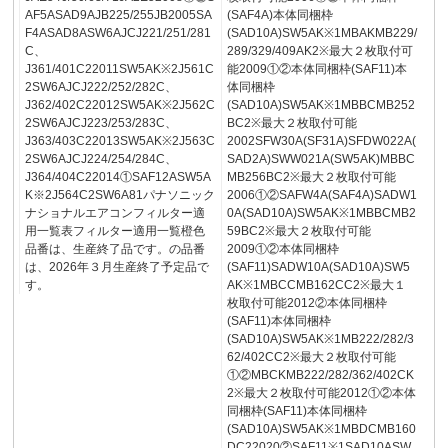
AF5ASAD9AJB225/255JB2005SA
(SAF4A)本体同梱枠
F4ASAD8ASW6AJCJ221/251/281
(SAD10A)SW5AK※1MBAKMB229/
C、
289/329/409AK2※最大２枚取付可
J361/401C22011SW5AK※2J561C
能2009①②本体同梱枠(SAF11)本
2SW6AJCJ222/252/282C、
体同梱枠
J362/402C22012SW5AK※2J562C
(SAD10A)SW5AK※1MBBCMB252
2SW6AJCJ223/253/283C、
BC2※最大２枚取付可能
J363/403C22013SW5AK※2J563C
2002SFW30A(SF31A)SFDW022A(
2SW6AJCJ224/254/284C、
SAD2A)SWW021A(SW5AK)MBBC
J364/404C22014①SAF12ASW5A
MB256BC2※最大２枚取付可能
K※2J564C2SW6A81パナソニック
2006①②SAFW4A(SAF4A)SADW1
ナショナルエアコンフィルター適
0A(SAD10A)SW5AK※1MBBCMB2
用一覧表フィルター適用一覧橙色
59BC2※最大２枚取付可能
品番は、生産終了品です。の品番
2009①②本体同梱枠
は、2026年３月生産終了予定品で
(SAF11)SADW10A(SAD10A)SW5
す。
AK※1MBCCMB162CC2※最大１
枚取付可能2012②本体同梱枠
(SAF11)本体同梱枠
(SAD10A)SW5AK※1MB222/282/3
62/402CC2※最大２枚取付可能
①②MBCKMB222/282/362/402CK
2※最大２枚取付可能2012①②本体
同梱枠(SAF11)本体同梱枠
(SAD10A)SW5AK※1MBDCMB160
DC22020②SAF11※1SAD10ASW