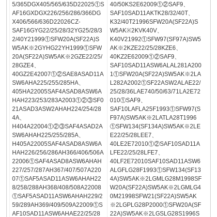
5/365DGX405/565/635D22025①S
40/50KS2E62009①②SAF9、
AF16GXDGX226/256/286/366DG
SAF10SAD11AKTK28/32/40T、
X406/566/636D22026CZ-
K32/40T21996SFW20A(SF22A)S
SAF16GYG22/25/28/32YG25/28/3
W5AK※2KVK40V、
2/40Y21999①SFW20A(SF22A)S
K40V21992①SFW97(SF97A)SW5
W5AK※2GYHG22YH1999①SFW
AK※2KZE22/25/28KZE6、
20A(SF22A)SW5AK※2GZE22/25/
40KZ2E62009①②SAF9、
28GZE4、
SAF10SAD11ASW6ALAL281A200
40GZ2E42007①②SAE8ASAD11A
1①SFW20A(SF22A)SW5AK※2LA
SW6AHA225/255/285HA、
L282A2002①SF22ASW2ALAE22/
405HA22005SAF4ASAD8ASW6A
25/28/36LAE740/50/63/71LA2E72
HAH223/253/283A2003①②③SF0
010①SAF9、
21ASAD3ASW2AHAH224/254/28
SAF10LAFLA25F1993①SFW97(S
4A、
F97A)SW5AK※2LATLA28T1996
H404A22004①②③SAF4ASAD2A
①SFW134(SF134A)SW5AK※2LE
SW6AHAH225/255/285A、
E22/25/28LEE7、
H405A22005SAF4ASAD8ASW6A
40LE2E72010①②SAF10SAD11A
HAH226/256/286AH366/406/506A
LFE22/25/28LFE7、
22006①SAF4ASAD8ASW6AHAH
40LF2E72010SAF10SAD11ASW6
227/257/287AH367/407/507A220
ALGFLG28F1993①SFW134(SF13
07①SAF5ASAD11ASW6AHAH22
4A)SW5AK※2LGMLG28M1998SF
8/258/288AH368/408/508A22008
W20A(SF22A)SW5AK※2LGMLG4
①SAF5ASAD11ASW6AHAH229/2
0M21998SFW21(SF22A)SW5AK
59/289AH369/409/509A22009①S
※2LGPLG28P2000①SFW20A(SF
AF10SAD11ASW6AHAE22/25/28
22A)SW5AK※2LGSLG28S1996S