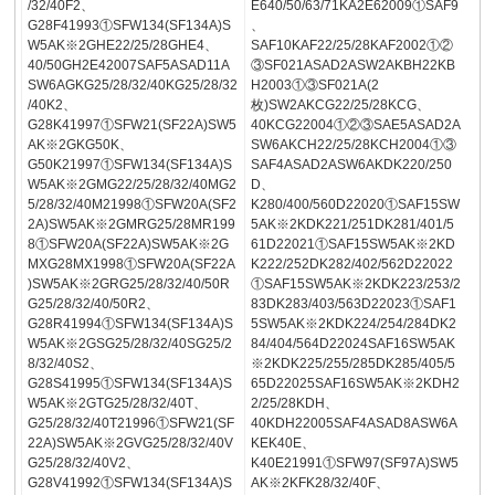
/32/40F2、
E640/50/63/71KA2E62009①SAF9
G28F41993①SFW134(SF134A)S
、
W5AK※2GHE22/25/28GHE4、
SAF10KAF22/25/28KAF2002①②
40/50GH2E42007SAF5ASAD11A
③SF021ASAD2ASW2AKBH22KB
SW6AGKG25/28/32/40KG25/28/32
H2003①③SF021A(2
/40K2、
枚)SW2AKCG22/25/28KCG、
G28K41997①SFW21(SF22A)SW5
40KCG22004①②③SAE5ASAD2A
AK※2GKG50K、
SW6AKCH22/25/28KCH2004①③
G50K21997①SFW134(SF134A)S
SAF4ASAD2ASW6AKDK220/250
W5AK※2GMG22/25/28/32/40MG2
D、
5/28/32/40M21998①SFW20A(SF2
K280/400/560D22020①SAF15SW
2A)SW5AK※2GMRG25/28MR199
5AK※2KDK221/251DK281/401/5
8①SFW20A(SF22A)SW5AK※2G
61D22021①SAF15SW5AK※2KD
MXG28MX1998①SFW20A(SF22A
K222/252DK282/402/562D22022
)SW5AK※2GRG25/28/32/40/50R
①SAF15SW5AK※2KDK223/253/2
G25/28/32/40/50R2、
83DK283/403/563D22023①SAF1
G28R41994①SFW134(SF134A)S
5SW5AK※2KDK224/254/284DK2
W5AK※2GSG25/28/32/40SG25/2
84/404/564D22024SAF16SW5AK
8/32/40S2、
※2KDK225/255/285DK285/405/5
G28S41995①SFW134(SF134A)S
65D22025SAF16SW5AK※2KDH2
W5AK※2GTG25/28/32/40T、
2/25/28KDH、
G25/28/32/40T21996①SFW21(SF
40KDH22005SAF4ASAD8ASW6A
22A)SW5AK※2GVG25/28/32/40V
KEK40E、
G25/28/32/40V2、
K40E21991①SFW97(SF97A)SW5
G28V41992①SFW134(SF134A)S
AK※2KFK28/32/40F、