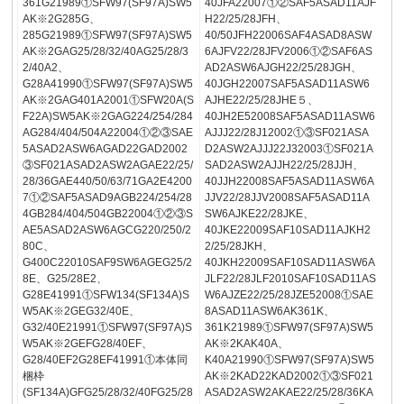
361G21989①SFW97(SF97A)SW5
40JFA22007①②SAF5ASAD11AJF
AK※2G285G、
H22/25/28JFH、
285G21989①SFW97(SF97A)SW5
40/50JFH22006SAF4ASAD8ASW
AK※2GAG25/28/32/40AG25/28/3
6AJFV22/28JFV2006①②SAF6AS
2/40A2、
AD2ASW6AJGH22/25/28JGH、
G28A41990①SFW97(SF97A)SW5
40JGH22007SAF5ASAD11ASW6
AK※2GAG401A2001①SFW20A(S
AJHE22/25/28JHE５、
F22A)SW5AK※2GAG224/254/284
40JH2E52008SAF5ASAD11ASW6
AG284/404/504A22004①②③SAE
AJJJ22/28J12002①③SF021ASA
5ASAD2ASW6AGAD22GAD2002
D2ASW2AJJJ22J32003①SF021A
③SF021ASAD2ASW2AGAE22/25/
SAD2ASW2AJJH22/25/28JJH、
28/36GAE440/50/63/71GA2E4200
40JJH22008SAF5ASAD11ASW6A
7①②SAF5ASAD9AGB224/254/28
JJV22/28JJV2008SAF5ASAD11A
4GB284/404/504GB22004①②③S
SW6AJKE22/28JKE、
AE5ASAD2ASW6AGCG220/250/2
40JKE22009SAF10SAD11AJKH2
80C、
2/25/28JKH、
G400C22010SAF9SW6AGEG25/2
40JKH22009SAF10SAD11ASW6A
8E、G25/28E2、
JLF22/28JLF2010SAF10SAD11AS
G28E41991①SFW134(SF134A)S
W6AJZE22/25/28JZE52008①SAE
W5AK※2GEG32/40E、
8ASAD11ASW6AK361K、
G32/40E21991①SFW97(SF97A)S
361K21989①SFW97(SF97A)SW5
W5AK※2GEFG28/40EF、
AK※2KAK40A、
G28/40EF2G28EF41991①本体同
K40A21990①SFW97(SF97A)SW5
梱枠
AK※2KAD22KAD2002①③SF021
(SF134A)GFG25/28/32/40FG25/28
ASAD2ASW2AKAE22/25/28/36KA