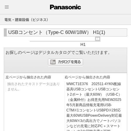
電気・建築設備（ビジネス）
USBコンセント（Type-C 60W/18W） H1(1)
H1
お探しのページはデジタルカタログでご覧いただけます。
左ページから抽出された内容
右ページから抽出された内容
抽出されたテキストデータはあり
WWCT1E376 202511-4YKN配線
ません。
器具USBコンセントUSBコンセン
ト2ポート（最大60W）（USB-C）
（金属枠付）お得意先用NEW2025
年5月新商品情報充電用USB-
CTM※1コンセントUSBPD※2対応
最大60WUSBPowerDelivery対応最
大60W※3の高出力でノートパソコ
ンなどの充電に対応PC＋スマート