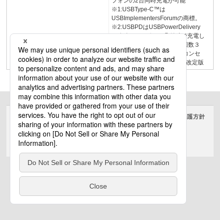
フォンの2台同時充電が可能
※1:USBType-C™は
USBImplementersForumの商標。
※2:USBPDはUSBPowerDelivery
の略称。※3:ポート①単独で充電し
た場合。充電用充電用挿抜回数３
万回！耐久性に優れたUSBコンセ
ント2025.112026年1月価格改定版
サイトのご利用にあたって
クッキーポリシー
個人情報保護方針
電気・建築設備（ビジネス）
© Panasonic Electric Works Co., Ltd.