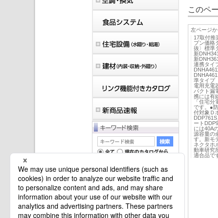
このペー
左ページか
17取付推
プン価格
抜〉標準タイ
新DNH341
新DNH361
連携タイプ※
DNHA461
DNHA4
準タイプ
電用充電器E
パクト漏電
携には有線
「住宅分
です。●防
付対象Ｄポー
DDP761
ートDDP
には40
源容量の
す。新モ
ネクタホ
動車研究所
適合品で
マイバインダーは空です。