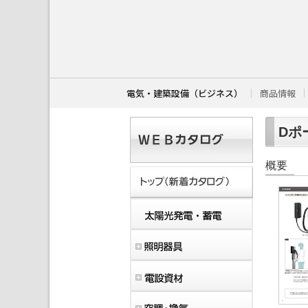
こ
こ
か
ら
本
文
で
す
電気・建築設備（ビジネス）
商品情報
。
Dポー
概要