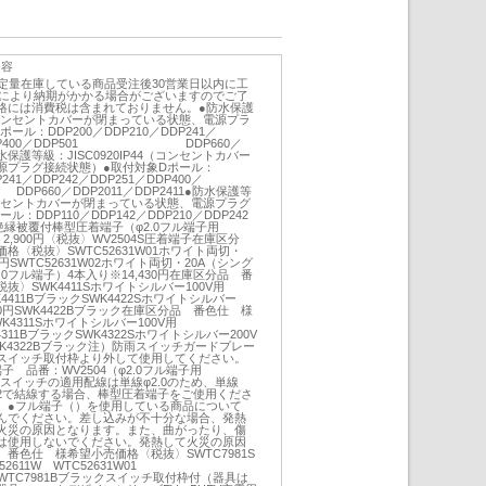
内容
定量在庫している商品受注後30営業日以内に工
況により納期がかかる場合がございますのでご了
格には消費税は含まれておりません。●防水保護
44（コンセントカバーが閉まっている状態、電源プラ
ル：DDP200／DDP210／DDP241／
1／DDP400／DDP501 DDP660／
●防水保護等級：JISC0920IP44（コンセントカバー
源プラグ接続状態）●取付対象Dポール：
P241／DDP242／DDP251／DDP400／
0／DDP2011／DDP2411●防水保護等
4（コンセントカバーが閉まっている状態、電源プラグ
：DDP110／DDP142／DDP210／DDP242
絶縁被覆付棒型圧着端子（φ2.0フル端子用
入）2,900円〈税抜〉WV2504S圧着端子在庫区分
格〈税抜〉SWTC52631W01ホワイト両切・
0円SWTC52631W02ホワイト両切・20A（シング
0フル端子）4本入り※14,430円在庫区分品 番
〉SWK4411Sホワイトシルバー100V用
SWK4411BブラックSWK4422Sホワイトシルバー
5,050円SWK4422Bブラック在庫区分品 番色仕 様
4311Sホワイトシルバー100V用
WK4311BブラックSWK4322Sホワイトシルバー200V
0円SWK4322Bブラック注）防雨スイッチガードプレー
スイッチ取付枠より外して使用してください。
 品番：WV2504（φ2.0フル端子用
当品●スイッチの適用配線は単線φ2.0のため、単線
5mm2で結線する場合、棒型圧着端子をご使用くださ
）●フル端子（）を使用している商品について
んでください。差し込みが不十分な場合、発熱
火災の原因となります。また、曲がったり、傷
は使用しないでください。発熱して火災の原因
番色仕 様希望小売価格〈税抜〉SWTC7981S
611W WTC52631W01
50円SWTC7981Bブラックスイッチ取付枠付（器具は