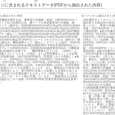
17
18
ジに含まれるテキストデータ(PDFから抽出された内容)
ら抽出された内容
右ページから抽出された
奨機器在庫区分品 番希望小売価格〈税抜〉H新DNA0110オー
18在庫区分メーカーに一
タイプ出力在庫区分品 番ケーブル長質量希望小売価格〈税
場出荷する商品SH※状
プ（鍵付き）3kWH新DNH33115m約3.9kg182,000円4.8kWH
承ください。希望小売価
15m約5.0kg193,000円6kWH新DNH36115m約5.0kg193,000円H
等級：JISC0920IP
27m約5.8kg222,000円H新DNH361310m約6.9kg251,000円機器
グ接続状態）●取付対象Dポー
（鍵なし）3kWH新DNHA43115m約3.9kg209,000円6kWH新
DDP242／DDP25
15m約5.0kg220,000円H新DNHA46127m約5.8kg249,000円H新
DDP2011／DDP2411
61310m約6.9kg278,000円セパレートコネクタホルダ（鍵付き）標
が閉まっている状態、電
（鍵付き）機器連携タイプ（鍵なし）オプション品EV・PHEV充
DDP200／DDP210／DD
LSEEVhekiaSMode3取付例6kWEV･PHEV充電回路対応コン
DDP501 DDP66
ブレーカBSHE34023（定格電流40A感度電流15mA）※機器連
級：JISC0920IP4
LAN接続が必要です。 機器連携を行うには、「AiSEG」と
接続状態）●取付対象Dポール
電盤スマートコスモ」の併設、または専用通信ユニットが必要
／DDP251希望小売価格
水保護等級：JISC0920IP55相当（充電用コネクタ部除く）●取
3.5∼5.5㎟用）（20コ
ル：DDP661S／DDP661B／DDP662S／DDP662B／
品 番色仕 様希望小売価
S／DDP761B／DDP762S／DDP762B／DDP660S（別売交換プレ
20A（シングル用）3,67
961S）3kW充電時には20A、4.8kW充電時には30A、6kW充電時
ル用）棒型圧着端子（φ2.
Aの定格のブレーカが必要となります。また、配線設計や現在の電
色仕 様希望小売価格〈税抜
余裕状況により、電力契約の見直しが必要になる場合がありま
15A125VAC14,850円
デル以外での充電設備でもセキュリティ対策が可能。１つのコ
200V用20A250VAC1
ルダにつき、キー２個が付属しています。一般財団法人日本自
希望小売価格〈税抜〉SWK
認証センター規格（EV/PHEV用AC普通充電器製品認証基準）
15A125VAC5,850円S
す。
用20A250VAC6,05
トと組み合わせる場合、
※1絶縁被覆付棒型圧着端子
3.5∼5.5mm2用）相
φ2.6またはより線5.
い。鍵（付属）鍵（付属
は、電線を奥まで差し込
する恐れがあり、焼損や
ついたり、変色した電線
になります。在庫区分品 
ホワイトシルバー WTC52
WTC52631W025,8