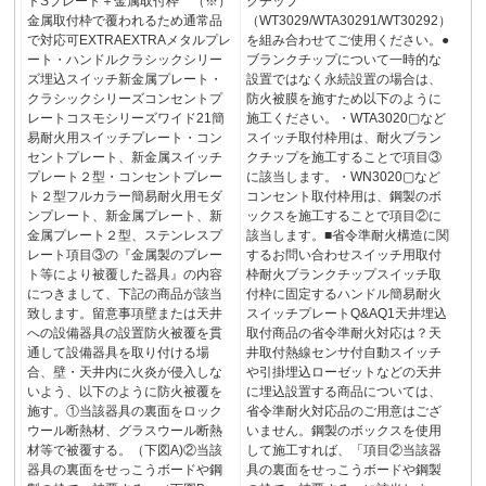
トSプレート＋金属取付枠 （※）
クチップ
金属取付枠で覆われるため通常品
（WT3029/WTA30291/WT30292）
で対応可EXTRAEXTRAメタルプレ
を組み合わせてご使用ください。●
ート・ハンドルクラシックシリー
ブランクチップについて一時的な
ズ埋込スイッチ新金属プレート・
設置ではなく永続設置の場合は、
クラシックシリーズコンセントプ
防火被膜を施すため以下のように
レートコスモシリーズワイド21簡
施工ください。・WTA3020▢など
易耐火用スイッチプレート・コン
スイッチ取付枠用は、耐火ブラン
セントプレート、新金属スイッチ
クチップを施工することで項目③
プレート２型・コンセントプレー
に該当します。・WN3020▢など
ト２型フルカラー簡易耐火用モダ
コンセント取付枠用は、鋼製のボ
ンプレート、新金属プレート、新
ックスを施工することで項目②に
金属プレート２型、ステンレスプ
該当します。■省令準耐火構造に関
レート項目③の『金属製のプレー
するお問い合わせスイッチ用取付
ト等により被覆した器具』の内容
枠耐火ブランクチップスイッチ取
につきまして、下記の商品が該当
付枠に固定するハンドル簡易耐火
致します。留意事項壁または天井
スイッチプレートQ&AQ1天井埋込
への設備器具の設置防火被覆を貫
取付商品の省令準耐火対応は？天
通して設備器具を取り付ける場
井取付熱線センサ付自動スイッチ
合、壁・天井内に火炎が侵入しな
や引掛埋込ローゼットなどの天井
いよう、以下のように防火被覆を
に埋込設置する商品については、
施す。①当該器具の裏面をロック
省令準耐火対応品のご用意はござ
ウール断熱材、グラスウール断熱
いません。鋼製のボックスを使用
材等で被覆する。（下図A)②当該
して施工すれば、「項目②当該器
器具の裏面をせっこうボードや鋼
具の裏面をせっこうボードや鋼製