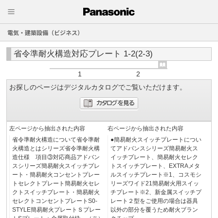
電気・建築設備（ビジネス）
省令準耐火構造対応プレート 1-2(2-3)
1
2
お探しのページはデジタルカタログでご覧いただけます。
左ページから抽出された内容
右ページから抽出された内容
省令準耐火構造について省令準耐
●簡易耐火スイッチプレートについ
火構造とはシリーズ省令準耐火構
てアドバンスシリーズ簡易耐火ス
造仕様 項目③対応商品アドバン
イッチプレート、簡易耐火セレク
スシリーズ簡易耐火スイッチプレ
トスイッチプレート、EXTRAメタ
ート・簡易耐火コンセントプレー
ルスイッチプレート※1、コスモシ
トセレクトプレート簡易耐火セレ
リーズワイド21簡易耐火用スイッ
クトスイッチプレート・簡易耐火
チプレート※2、新金属スイッチプ
セレクトコンセントプレートS0-
レート２型をご使用の場合は器具
STYLE簡易耐火プレートＳプレー
以外の部分を覆うため耐火ブラン