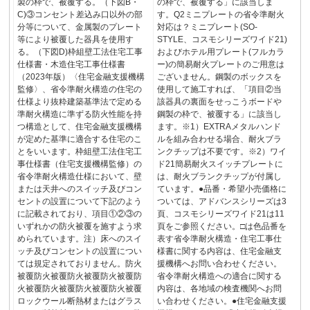
製の枠で、被覆する。（下図B・
の枠で、被覆する」に該当しま
C)③コンセント差込み口以外の部
す。Q2ミニプレートの省令準耐火
分等について、金属製のプレート
対応は？ミニプレート(SO-
等により被覆した器具を使用す
STYLE、コスモシリーズワイド21)
る。（下図D)枠組壁工法住宅工事
およびホテル用プレート(フルカラ
仕様書・木造住宅工事仕様書
ー)の簡易耐火プレートのご用意は
（2023年版）〈住宅金融支援機構
ございません。鋼製のボックスを
監修〉、省令準耐火構造の住宅の
使用して施工すれば、「項目②当
仕様より抜粋建築基準法で定める
該器具の裏面をせっこうボードや
準耐火構造に準ずる防火性能を持
鋼製の枠で、被覆する」に該当し
つ構造として、住宅金融支援機構
ます。※1）EXTRAメタルハンド
が定めた基準に適合する住宅のこ
ルを組み合わせる場合、耐火ブラ
とをいいます。枠組壁工法住宅工
ンクチップは不要です。※2）ワイ
事仕様書（住宅支援機構監修）の
ド21簡易耐火スイッチプレートに
省令準耐火構造仕様において、壁
は、耐火ブランクチップが付属し
または天井へのスイッチ及びコン
ています。●品番・希望小売価格に
セントの設置について下記のよう
ついては、アドバンスシリーズは3
に記載されており、項目①②③の
頁、コスモシリーズワイド21は11
いずれかの防火被覆を施すよう求
頁をご参照ください。□は色品番を
められています。注）床へのスイ
表す省令準耐火構造・住宅工事仕
ッチ及びコンセントの設置につい
様書に関する内容は、住宅金融支
ては規定されておりません。防火
援機構へお問い合わせください。
被覆防火被覆防火被覆防火被覆防
省令準耐火構造への適合に関する
火被覆防火被覆防火被覆防火被覆
内容は、各地域の検査機関へお問
ロックウール断熱材またはグラス
い合わせください。●住宅金融支援