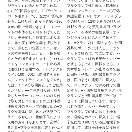
色）を、本体の極性表示（オレン
り付いています）セットねじケー
ジライン）に合わせて差し込み、
ブルクランプ極性表示（接地側）
右に90°回転させる。1.プラグのレ
（オレンジライン）アース①②③
バーを引き下げて、左に90°回転さ
保護装置（CP）付ターミナルプラ
せる。1.取り付け面から約80∼180
グの取り付け12照明器具の取り付
ｃｍの間で伸縮できます。コンセ
け13クランプと照明器具用プラグ
ントの本体を軽く引き下げてくだ
のレバーを本体の極性表示（オレ
さい。手を離した位置で止まりま
ンジライン）に合わせて挿入す
す。元へ戻す場合は釦を押したま
る。●クランプは、図のように照明
まで、戻したい位置までコンセン
器具のボルト穴に挿入し、ロック
トの本体を押し上げる。（指を離
ナットで締め付けて固定する。●＜
すとその場で止まります。）●●●コ
クランプ＞＜はめる場合＞レバー
ードをコンセントのコード止め具
が止まるまで右に回転させる。＜
に引掛けて使用する。1.1.ファクト
外す場合＞レバーが止まるまで左
ライン100・60には使用できませ
に回転させる。照明器具用プラグ
ん。ファクトライン３０を２０Aま
は、図のように電源穴に挿入し
たは、１５A分岐回路としてご使用
て、ロックナットで締め付けて固
ください。●●ご注意取り付け取り
定する。●＜照明器具用プラグ＞※
外しリーラーコンセントの取り付
クランプと照明器具用プラグは 1
け取り外しコンセントの上下移動
セットに同梱しています。セット
使用器具のキャップの抜け止め●プ
ねじを抜き、カバーを外す。ケー
ラグを本体に差し込んだ状態でス
ブルクランプの止めねじをゆる
ライドさせない 接触不良により
め、電線をカバーに挿入する。端
火災のおそれがあります。必ず守
子板に取り付いている圧着端子を
る注意●プラグを本体に差し込んだ
使用して、電線を端子板に接続す