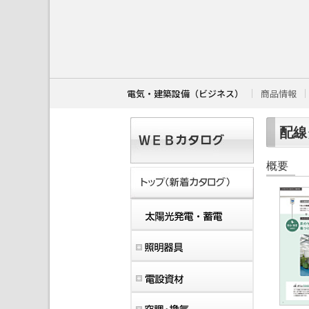
こ
こ
か
ら
本
文
で
す
電気・建築設備（ビジネス）
商品情報
。
配線ダ
概要