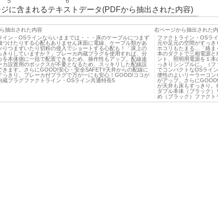
5
6
ジに含まれるテキストデータ(PDFから抽出された内容)
ら抽出された内容
右ページから抽出された
ライン・OSラインならいままでは・・・床のケーブルにつまず
ファクトライン・OSラ
傷つけたりする心配もありません床面に電線、ケーブル類があ
元や足元の空間がすっき
かりつまずいたり切粉の侵入でショートする心配も！「床上の
ホコリもたまる…「絡ま
っきりしていますか？」ブレーカ内蔵プラグを使用すれば、分
本のダクトで三相電源と
カを本体側に一括で配置できるため、操作性もアップ。配線途
ント、照明用電源を１本
ーカ設置用のボックスが不要となるため、スッキリした配線設
っきりシンプルに。（ファ
きます。さらにGOOD!安心・安全SAFETY天井からの配線に
でコンパクトなOSライ
すっきり。ブレーカ付プラグで万が一にも安心！GOOD!ココが
便性のよいリーラーコン
内蔵プラグファクトライン・OSライン共通特長5
がアップ。さらにGOOD!
が天井も床もすっきり。
ダブル本体（ブラック）
め（ブラック）ファクト