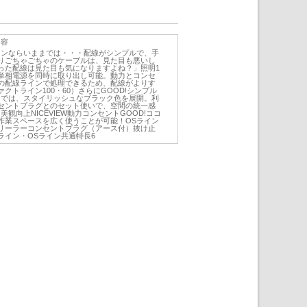
内容
インならいままでは・・・配線がシンプルで、手
りごちゃごちゃのケーブルは、見た目も悪いし
った配線は見た目も気になりますよね？」照明1
単相電源を同時に取り出し可能。動力とコンセ
の配線ラインで処理できるため、配線がよりす
クトライン100・60）さらにGOOD!シンプル
ンでは、スタイリッシュなブラック色を展開。利
セントプラグとのセット使いで、空間の統一感
美観向上NICEVIEW動力コンセントGOOD!ココ
作業スペースを広く使うことが可能！OSライン
リーラーコンセントプラグ（アース付）抜け止
ライン・OSライン共通特長6