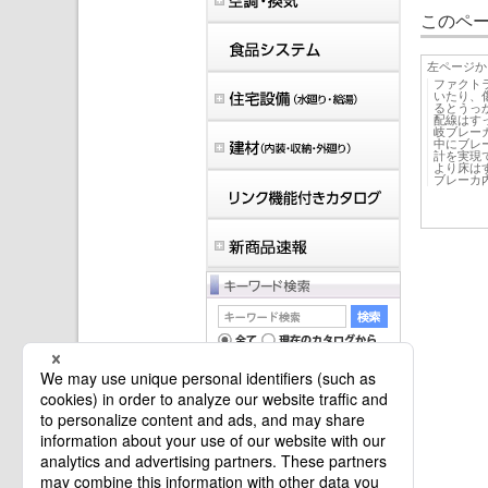
このペー
左ページか
ファクト
いたり、
るとうっ
配線はす
岐ブレー
中にブレ
計を実現で
より床は
ブレーカ
マイバインダーは空です。