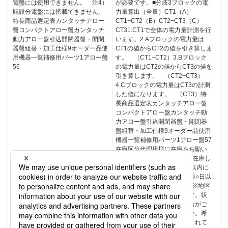
電盤には使用できません。 注4）
が必要です。■分岐3ブロックの電
既設分電盤には搭載できません。
力量算出（全量）CT1（A）
特長商品選定表カンタッチアロー
CT1−CT2（B）CT2−CT3（C）
盤コンパクトアロー盤カンタッチ
CT31.CT1で全体の電力量計測を行
動力アロー盤引込開閉器盤・開閉
います。2.Aブロックの電力量は
器盤組替・加工仕様9オーダー品使
CT1の値からCT2の値を引き算しま
用機器一覧補修用パーツ1アロー盤
す。 （CT1−CT2）3.Bブロック
56
の電力量はCT2の値からCT3の値を
引き算します。 （CT2−CT3）
4.Cブロックの電力量はCT3の計測
した値になります。 （CT3）特
長商品選定表カンタッチアロー盤
コンパクトアロー盤カンタッチ動
力アロー盤引込開閉器盤・開閉器
盤組替・加工仕様9オーダー品使用
機器一覧補修用パーツ1アロー盤57
在庫区分代理店様に在庫をお願い
する商品5メーカーに一定量在庫し
ている商品S受注後○営業日以内に
工場出荷する商品KLM受注後○日以
内に工場出荷する商品HJOP※地区
により積送期間が異なります。状
況により 納期がかかる場合がご
ざいますのでご了承ください。希
望小売価格には消費税は含まれて