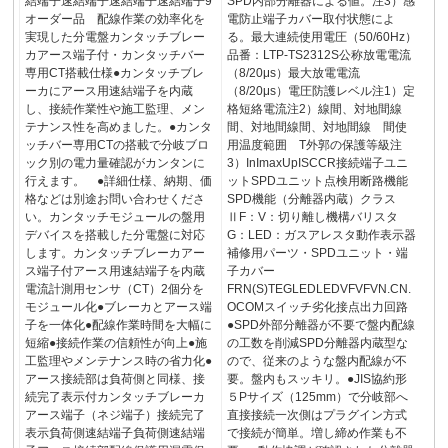
結端子速結端子速結端子速結端子9
SPD内部分離器による値。注3）感
オーダー品 配線作業の効率化を
電防止端子カバー取付状態によ
実現した分電盤カンタッチブレー
る。最大連続使用電圧（50/60Hz）
カアース端子付・カンタッチバー
品番：LTP-TS2312S公称放電電流
専用CT搭載仕様●カンタッチブレ
（8/20μs）最大放電電流
ーカにアース用速結端子を内蔵
（8/20μs）電圧防護レベル注1）定
し、接続作業性や施工監理、メン
格短絡電流注2）線間、対地間線
テナンス性を高めました。●カンタ
間、対地間線間、対地間線 間使
ッチバー専用CTの搭載で分岐ブロ
用温度範囲 T外郭の保護等級注
ック別の電力量確認がカンタンに
3）InImaxUpISCCR接続端子ユニ
行えます。 ●詳細仕様、納期、価
ットSPDユニット点検用断路機能
格などは別途お問い合わせくださ
SPD機能（分離器内蔵）クラス
い。カンタッチモジュールの盤用
ⅡF：V：切り離し機構バリスタ
デバイスを搭載した分電盤に対応
G：LED：ガスアレスタ動作表示器
します。カンタッチブレーカアー
補修用パーツ・SPDユニット・端
ス端子付アース用速結端子を内蔵
子カバー
電流計測用センサ（CT）2個分を
FRN(S)TEGLEDLEDVFVFVN.CN.
モジュール化●ブレーカとアース端
OCOMスイッチ劣化接点出力回路
子を一体化●配線作業時間を大幅に
●SPD外部分離器が不要で盤内配線
短縮●接続作業の信頼性が向上●施
の工数を削減SPD分離器内蔵型な
工監理やメンテナンス時の省力化●
ので、従来のような盤内配線が不
アース接続部は負荷側と同様、接
要。盤内もスッキリ。●JIS協約形
続完了表示付カンタッチブレーカ
５Pサイズ（125mm）で分岐部へ
アース端子（ネジ端子）接続完了
直接接続一次側はプラグイン方式
表示負荷側速結端子負荷側速結端
で接続が簡単。増し締め作業も不