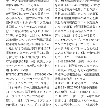
子アース接続部配線保護用漏電保
要。●動作協調が確認された分離器
護付●分岐ブレーカと同幅
を内蔵（JISC8480に準拠）25kAま
（25mm）で分岐回路部に取り付け
での短絡電流を遮断。単相３線・
が可能●CTにケーブルを貫通させ
三相３線に対応。カンタッチSPD
る必要がなく、盤寸法が大幅に削
搭載分電盤配線作業の効率化を実
減●多回路エネルギーモニタ専用品
現した分電盤内器ユニット対応カ
多回路エネルギーモニタの詳細
ンタッチSPD（音羽電機工業製）●
は、「電設資材総合カタログ2026-
内器ユニットを高品質かつスピー
2028」をご参照ください。100A用
ディにお届けすることが可能で
225A用カンタッチバー専用CT電線
す。●カンタッチブレーカを使った
配線電線配線不要分岐回路部に差
コンパクトなレイアウトで、カン
し込むだけで接続が完了貫通型CT
タッチリモコンブレーカなどの組
電線■カンタッチバー専用CTの取
み込みも可能です。●取り付けに際
り付け方CT取り付け状態（T相）
して、リニューアル金具
CT分割状態CT取り付け状態カンタ
（BN8B267001・別売）をおすす
ッチバーバーに挟み込むT相R相R
めします。既設盤のリニューアル
相T相T相100A用
（内器入れ替え）など●公共建築工
BT37061KT225A用 BT37062KT■
事標準仕様書適合品 ●建築設備設
カンタッチブレーカアース端子付
計基準適合品 ●クラス
（プラグインタイプ）アース端子
ⅡJISC5381-11対応リニューアル
（ネジ端子）アース用速結端子注
金具SBN8B267001希望小売価格
1）一次側ネジ端子仕様はありませ
10,850円〈税抜〉（4個入）（A）
ん（プラグインタイプのみ対
CT1CT2CT3（B）（C）●電力量の
応）。 注2）ブレーカオプション
計測には、多回路エネルギーモニ
の付属はできません。注3）動力分
タの表示設定ユニットで演算設定