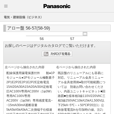
電気・建築設備（ビジネス）
アロー盤 56-57(58-59)
56
57
お探しのページはデジタルカタログでご覧いただけます。
左ページから抽出された内容
右ページから抽出された内容
配線保護用漏電保護付外 観●1P
既設盤のリニューアルにも容易に
モジュール●1Pモジュール極数素子
対応。リニューアル金具リニュー
2P1E2P2E2P1E2P2E定格電流
アル金具使用例●取付可能範囲につ
15A/20A/30A15A/20A/30A定格電
いては 別途お問い合わせくださ
圧AC100V専用AC200V（1φ3W）
い。内器ユニットキャビネット■回
専用AC100V専用
路図■仕様単相3線110V/220VAC三
AC200V（1φ3W）専用感度電流−
相3線250VAC10kA15kA1,500V以
−15mA/30mA遮断容量
下25kA−5℃∼＋50℃IP20注1）公
5kA5kA5kA5kA二次側端子仕様速
称放電電流lnを印加時の値。注2）