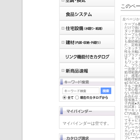
このペー
左ページか
ケーブル
だけで抜
タッチ接
ケーブル
タッチブ
も接続確
た、定格
ンタッチ
性を大幅
はプラグ
す。Ｒ・
もワンタッ
ん。プラ
一次側プ
処理範囲
け、感電
線処理範囲
φ2.6の
子をご使
て安心取
ない仕様
み合わせ
現省施工
子内蔵●
社試算）1
サーキッ
CT内蔵さ
一し、仕
てキャビ
マイバインダーは空です。
チブレー
ブレーカ
カンタッ
カCTカ
ブレーカ