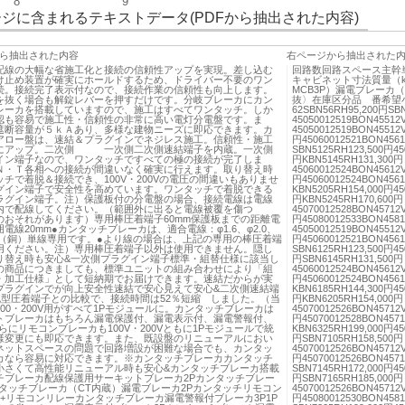
8
9
ジに含まれるテキストデータ(PDFから抽出された内容)
ら抽出された内容
右ページから抽出された
配線の大幅な省施工化と接続の信頼性アップを実現。差し込む
回路数回路スペース主幹
け止め装置が確実にホールドするため、ドライバー不要のワン
キャビネット寸法質量（
続。接続完了表示付なので、接続作業の信頼性も向上します。
MCB3P）漏電ブレーカ
を抜く場合も解錠レバーを押すだけです。分岐ブレーカにカン
抜〉在庫区分品 番希望
レーカを搭載していますので、施工はすべてワンタッチ。しか
62SBN56RH95,200円SB
認も容易で施工性・信頼性の非常に高い電灯分電盤です。ま
45050012519BON45512
遮断容量が５ｋＡあり、多様な建物ニーズに即応できます。カ
45050012519BON45512
アロー盤は、速結＆プラグインでネジレス施工。信頼性・施工
円45060012521BON4561
にアップ。二次側 一次側二次側速結端子を内蔵。一次側
SBN5125RH123,500円45
イン端子なので、ワンタッチですべての極の接続が完了しま
円KBN5145RH131,300円
Ｎ・Ｔ各相への接続が間違いなく確実に行えます。取り替え時
45060012524BON45612
チで着脱＆接続でき、100V・200Vの電圧の間違いもありませ
円45060012524BON4561
グイン端子で安全性を高めています。ワンタッチで着脱できる
KBN5205RH154,000円45
ラグイン端子。注）保護板付の分電盤の場合、接続電線は電線
円KBN5245RH170,600円
内で配線してください。（範囲外に出ると電線被覆を傷つ
45070012528BON45712
のおそれがあります）専用棒圧着端子60mm保護板までの距離電
円45080012533BON4581
電線20mm●カンタッチブレーカは、適合電線：φ1.6、φ2.0、
45050012519BON45512
Cu（銅）単線専用です。●より線の場合は、上記の専用の棒圧着端
円45060012521BON4561
用ください。注）専用棒圧着端子以外は使用できません。隠し
SBN6125RH123,500円45
り替え時も安心&一次側プラグイン端子標準・組替仕様に該当し
円SBN6145RH131,500円
の商品につきましても、標準ユニットの組み合わせにより「組
45060012524BON45612
・加工仕様」として短納期でお届けできます。速結だからが実
円45060012524BON4561
プラグインでが向上安全性速結で安心見えて安心&二次側速結端
KBN6185RH144,300円45
丸型圧着端子との比較で、接続時間は52％短縮 しました。（当
円KBN6205RH154,000円
00・200V用がすべて1Pモジュールに。カンタッチブレーカは
45070012526BON45712
トブレーカはもちろん漏電保護付、漏電表示付、漏電警報付、
円45070012528BON4571
らにリモコンブレーカも100V・200Vともに1Pモジュールで統
KBN6325RH199,000円45
様変更にも即応できます。また、既設盤のリニューアルにおい
円SBN7105RH158,500円
ネットスペースの問題で回路増設が困難な場合でも、カンタッ
45070012526BON45712
カなら容易に対応できます。※カンタッチブレーカカンタッチ
円45070012526BON4571
小さくて高性能リニューアル時も安心&カンタッチブレーカ搭載
SBN7145RH172,000円45
チブレーカ配線保護用サーキットブレーカ2Pカンタッチブレー
円SBN7165RH185,000円
ンタッチブレーカ（CT内蔵）漏電ブレーカ2Pカンタッチリモコン
45070012526BON45712
++リモコンリレーカンタッチブレーカ漏電警報付ブレーカ3P1P
円45080012530BON4581