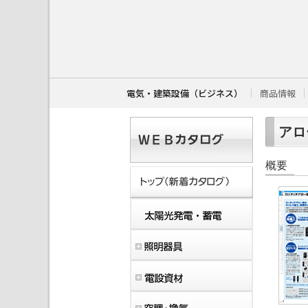
こ
こ
か
ら
本
文
で
す
電気・建築設備（ビジネス）
商品情報
。
アロー
概要