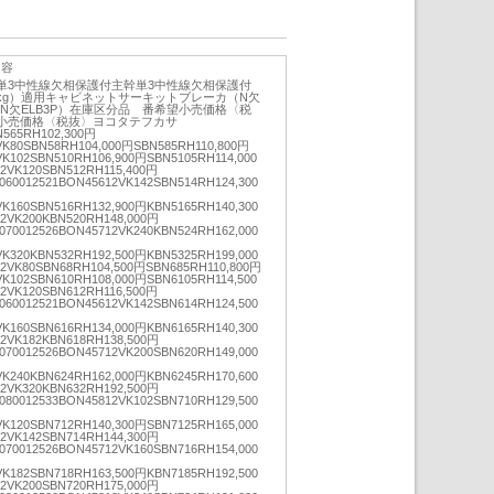
内容
単3中性線欠相保護付主幹単3中性線欠相保護付
kg）適用キャビネットサーキットブレーカ（N欠
（N欠ELB3P）在庫区分品 番希望小売価格〈税
小売価格〈税抜〉ヨコタテフカサ
N565RH102,300円
VK80SBN58RH104,000円SBN585RH110,800円
VK102SBN510RH106,900円SBN5105RH114,000
2VK120SBN512RH115,400円
060012521BON45612VK142SBN514RH124,300
VK160SBN516RH132,900円KBN5165RH140,300
2VK200KBN520RH148,000円
070012526BON45712VK240KBN524RH162,000
VK320KBN532RH192,500円KBN5325RH199,000
2VK80SBN68RH104,500円SBN685RH110,800円
VK102SBN610RH108,000円SBN6105RH114,500
2VK120SBN612RH116,500円
060012521BON45612VK142SBN614RH124,500
VK160SBN616RH134,000円KBN6165RH140,300
2VK182KBN618RH138,500円
070012526BON45712VK200SBN620RH149,000
VK240KBN624RH162,000円KBN6245RH170,600
2VK320KBN632RH192,500円
080012533BON45812VK102SBN710RH129,500
VK120SBN712RH140,300円SBN7125RH165,000
2VK142SBN714RH144,300円
070012526BON45712VK160SBN716RH154,000
VK182SBN718RH163,500円KBN7185RH192,500
2VK200SBN720RH175,000円