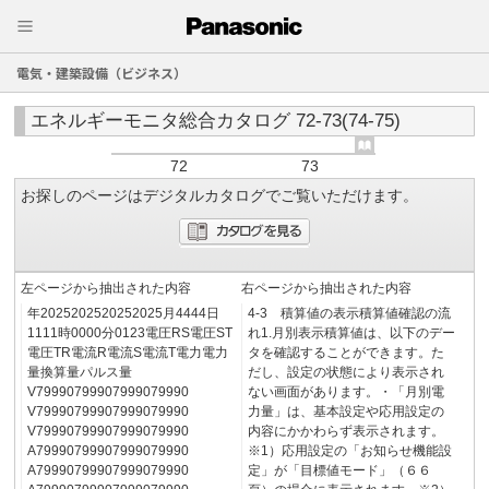
電気・建築設備（ビジネス）
エネルギーモニタ総合カタログ 72-73(74-75)
72
73
お探しのページはデジタルカタログでご覧いただけます。
左ページから抽出された内容
右ページから抽出された内容
年2025202520252025月4444日
4-3 積算値の表示積算値確認の流
1111時0000分0123電圧RS電圧ST
れ1.月別表示積算値は、以下のデー
電圧TR電流R電流S電流T電力電力
タを確認することができます。た
量換算量パルス量
だし、設定の状態により表示され
V79990799907999079990
ない画面があります。・「月別電
V79990799907999079990
力量」は、基本設定や応用設定の
V79990799907999079990
内容にかかわらず表示されます。
A79990799907999079990
※1）応用設定の「お知らせ機能設
A79990799907999079990
定」が「目標値モード」（６６