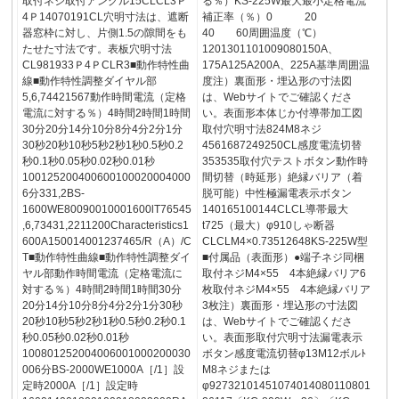
取付ネジ取付アングル15CLCL3Ｐ
る％）KS-225W最大最小定格電流
4Ｐ14070191CL穴明寸法は、遮断
補正率（％）0 20
器窓枠に対し、片側1.5の隙間をも
40 60周囲温度（℃）
たせた寸法です。表板穴明寸法
1201301101009080150A、
CL981933Ｐ4ＰCLR3■動作特性曲
175A125A200A、225A基準周囲温
線■動作特性調整ダイヤル部
度注）裏面形・埋込形の寸法図
5,6,74421567動作時間電流（定格
は、Webサイトでご確認くださ
電流に対する％）4時間2時間1時間
い。表面形本体じか付導帯加工図
30分20分14分10分8分4分2分1分
取付穴明寸法824M8ネジ
30秒20秒10秒5秒2秒1秒0.5秒0.2
4561687249250CL感度電流切替
秒0.1秒0.05秒0.02秒0.01秒
353535取付穴テストボタン動作時
100125200400600100020004000
間切替（時延形）絶縁バリア（着
6分331,2BS-
脱可能）中性極漏電表示ボタン
1600WE80090010001600lT76545
140165100144CLCL導帯最大
,6,73431,2211200Characteristics1
t725（最大）φ910しゃ断器
600A150014001237465/R（A）/C
CLCLM4×0.73512648KS-225W型
T■動作特性曲線■動作特性調整ダイ
■付属品（表面形）●端子ネジ同梱
ヤル部動作時間電流（定格電流に
取付ネジM4×55 4本絶縁バリア6
対する％）4時間2時間1時間30分
枚取付ネジM4×55 4本絶縁バリア
20分14分10分8分4分2分1分30秒
3枚注）裏面形・埋込形の寸法図
20秒10秒5秒2秒1秒0.5秒0.2秒0.1
は、Webサイトでご確認くださ
秒0.05秒0.02秒0.01秒
い。表面形取付穴明寸法漏電表示
100801252004006001000200030
ボタン感度電流切替φ13M12ボルﾄ
006分BS-2000WE1000A［/1］設
M8ネジまたは
定時2000A［/1］設定時
φ92732101451074014080110801