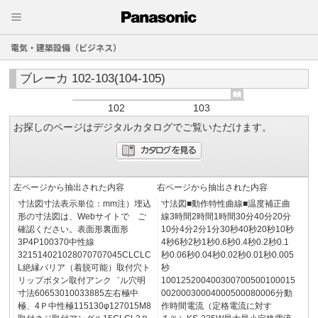
電気・建築設備（ビジネス）
ブレーカ 102-103(104-105)
102
103
お探しのページはデジタルカタログでご覧いただけます。
左ページから抽出された内容
右ページから抽出された内容
寸法図寸法表示単位：mm注）埋込
寸法図■動作特性曲線■温度補正曲
形の寸法図は、Webサイトで ご
線3時間2時間1時間30分40分20分
確認ください。表面形裏面形
10分4分2分1分30秒40秒20秒10秒
3P4P100370中性線
4秒6秒2秒1秒0.6秒0.4秒0.2秒0.1
321514021028070707045CLCLC
秒0.06秒0.04秒0.02秒0.01秒0.005
L絶縁バリア（着脱可能）取付穴ト
秒
リップボタン取付アンク゛ル穴明
100125200400300700500100015
寸法60653010033885左右極中
00200030004000500080006分動
極、4Ｐ中性極115130φ127015M8
作時間電流（定格電流に対す