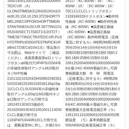
160014001200100018002000RA
26117〔KC-800W：36〕〔KC-
TEDCUR.（A）
800W：10〕〔KC-800W：10〕
l1LONGTIME66312942810l2xl1l3
70CLCLCLCLトリップボタン
xlct0.20.150.10.250.3T2SHORTTI
1328348328テストボタン■動作特
MEL2tSECOFFONSHORTTIMEIN
性曲線（KC-600W）■動作特性曲
STANTANEOUSCUR.SETTING151
線（KC-800W）■温度補正曲線
052030SECT1TGlGT1l1l2l3T2TⅠ
（KC-600W）■温度補正曲線
TIMESETTINGCTRATEDCUR.PUS
（KC-800W）動作時間電流（定格
HTOTRIPlct2000ATESTINPICKUP
電流に対する％）4時間2時間1時間
at6xl1T2SECat10xl1注）埋込形の
30分20分14分10分8分4分2分1分
寸法図は、Webサイトで ご確認
30秒20秒10秒5秒2秒1秒0.5秒0.2
ください。表面形裏面形φ11トリッ
秒0.1秒0.05秒0.02秒0.01秒
プボタンφ6取付穴3P4PSUS304等
100125200400600100020004000
の非磁性体取付アングルM10取付
6分最小KC-600W電磁引外し可調
ネジN中性極
整範囲最大動 作 時 間電流
210110210320429450902590301
（定格電流に対する％）4時間2時
5202038225285102038130φ19φ
間1時間30分20分14分10分8分4分
11CLCLCLSUS304等の非磁性体
2分1分30秒20秒10秒5秒2秒1秒0.5
取付アングルt20φ11M10取付ネジ
秒0.2秒0.1秒0.05秒0.02秒0.01秒
φ12取付アングル穴明寸法
100125200400600100020004000
1852451303015接続代
6分KC-800W最小電磁引外し可調
201926365303021052001113030
整範囲最大定格電流補正率（％）
CLCL表板穴明寸法
1301201101009001020304050周
1193P4P10440R10CL穴明寸法
囲温度 （℃）基準周囲温度
は、遮断器窓枠に対し、片側2.0の
500A600A定格電流補正率（％）