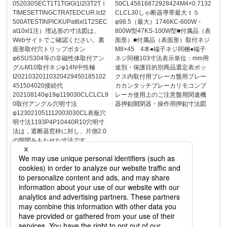
052030SECT1T1TGlGl1l2l3T2TⅠ
50CL45616872928424M4×0.7132
TIMESETTINGCTRATEDCUR.lct2
CLCL30しゃ断器導帯最大ｔ５
500ATESTINPICKUPat6xl1T2SEC
φ98.5（最大）1746KC-600W・
at10xl1注）埋込形の寸法図は、
800W型47KS-100W型■付属品（表
Webサイトでご確認ください。裏
面形）■付属品（表面形）取付ネジ
面形取付穴トリップボタン
M8×45 4本●端子ネジ同梱●端子
φ6SUS304等の非磁性体取付アン
ネジ同梱103寸法表示単位：mm用
グルM10取付ネジφ14N中性極
途別・保護目的別商品選定表ボッ
t20210320110320429450185102
クス内取付用ブレーカ盤用ブレー
451504020接続代
カカンタッチブレーカリモコンブ
202108140φ19φ119030CLCLCL9
レーカ使用上のご注意盤用関連機
0取付アングル穴明寸法
器押釦開閉器・操作用押釦寸法図
φ123021051112003030CL表板穴
明寸法1193P4P10440R10穴明寸
法は，遮断器窓枠に対し、片側2.0
の隙間をもたせた寸法です。
CLCL45BS-2500WE型■付属品
（裏面形）●端子ネジ同梱取付ネジ
M10×120六角穴付ボルト 4本補
助ハンドル1個102用途別・保護目
的別商品選定表ボックス内取付用
ブレーカ盤用ブレーカカンタッチ
ブレーカリモコンブレーカ使用上
のご注意盤用関連機器押釦開閉
器・操作用押釦寸法図